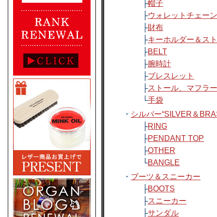
├
帽子
├
ウォレットチェー
├
財布
├
キーホルダー＆ス
├
BELT
├
腕時計
├
ブレスレット
├
ストール、マフラ
└
手袋
・
シルバー“SILVER＆BRA
├
RING
├
PENDANT TOP
├
OTHER
└
BANGLE
・
ブーツ＆スニーカー
├
BOOTS
├
スニーカー
├
サンダル