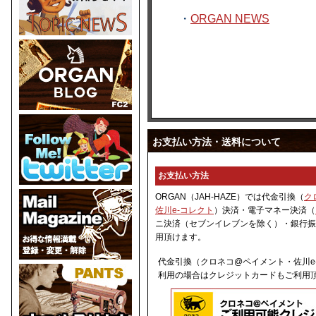
・
ORGAN NEWS
お支払い方法・送料について
お支払い方法
ORGAN（JAH-HAZE）では代金引換（
ク
佐川e-コレクト
）決済・電子マネー決済（
ニ決済（セブンイレブンを除く）・銀行振
用頂けます。
代金引換（クロネコ@ペイメント・佐川e
利用の場合はクレジットカードもご利用