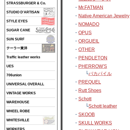
STRASSBURGER & Co.
・
Mr.FATMAN
STUDIO D'ARTISAN
・
Native American Jewelry
STYLE EYES
・
NOMADO
SUGAR CANE
・
OPUS
SUN SURF
・
ORGUEIL
テーラー東洋
・
OTHER
Traffic leather works
・
PENDLETON
・
PHERROW'S
UES
└
バカパイル
706union
・
PREQUEL
UNIVERSAL OVERALL
・
Rutt Shoes
VINTAGE WORKS
・
Schott
WAREHOUSE
└
Schott leather
WHEEL ROBE
・
SKOOB
WHITESVILLE
・
SKULL WORKS
WORKERS