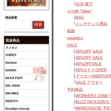
└
SOX 靴下
・
その他 “Other”
├
BAG
商品検索
└
メンテナンス用品
・
福袋
・
ceramics
取扱商品
・
SALE
アメカジ
├
20%OFF SALE
AVIREX
├
30%OFF SALE
Barbour
├
40%OFFSALE
├
50%ＯＦＦOVER
BARNS
├
アウター5000円OF
BEAR FOOT
└
SALE アウター
BIG JOHN
・
予約商品
BIG MIKE
├
WORKERS 23AW
BIGEVI'S
├
BUZZ RICKSON'S
└
WAREHOUSE 予約
Brooklyn Overall