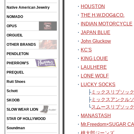
・
HOUSTON
Native American Jewelry
・
THE H.W.DOG&CO.
NOMADO
・
INDIAN MOTORCYCLE
OPUS
・
JAPAN BLUE
ORGUEIL
・
John Gluckow
OTHER BRANDS
・
KC'S
PENDLETON
・
KING LOUIE
PHERROW'S
・
LAULHERE
PREQUEL
・
LONE WOLF
Rutt Shoes
・
LUCKY SOCKS
Schott
├
ミックスリブソッ
├
ミックスアンクル
SKOOB
└
スムースリブソッ
SLOW WEAR LION
・
MANASTASH
STAR OF HOLLYWOOD
・
Mr.Freedom×SUGAR C
Soundman
・
桃太郎ジーンズ