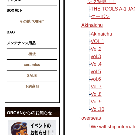
ンク特典！！
├
THE TOOLS A-1 J
SOX 靴下
└
クーポン
その他 “Other”
・
Akinaichu
BAG
├
Akinaichu
├
VOL.1
メンテナンス用品
├
Vol.2
福袋
├
vol.3
├
Vol.4
ceramics
├
vol.5
SALE
├
vol.6
├
Vol.7
予約商品
├
Vol.8
├
Vol.9
└
Vol.10
ORGANからのお知らせ
・
overseas
└
We will ship internat