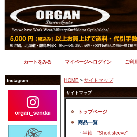
カートをみる
｜
マイページへログイン
｜
ご利
HOME
>
サイトマップ
Instagram
サイトマップ
トップページ
商品一覧
・
半袖 “Short sleeve”