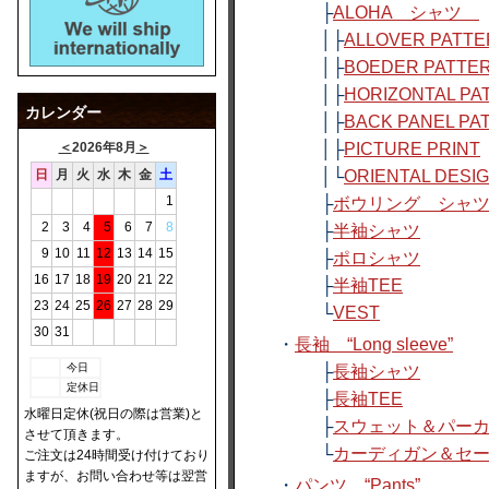
├
ALOHA シャツ
│├
ALLOVER PATT
│├
BOEDER PATTE
│├
HORIZONTAL PA
カレンダー
│├
BACK PANEL PA
＜
2026年8月
＞
│├
PICTURE PRINT
日
月
火
水
木
金
土
│└
ORIENTAL DESI
1
├
ボウリング シャ
2
3
4
5
6
7
8
├
半袖シャツ
9
10
11
12
13
14
15
├
ポロシャツ
16
17
18
19
20
21
22
├
半袖TEE
23
24
25
26
27
28
29
└
VEST
30
31
・
長袖 “Long sleeve”
今日
├
長袖シャツ
定休日
├
長袖TEE
水曜日定休(祝日の際は営業)と
├
スウェット＆パー
させて頂きます。
└
カーディガン＆セ
ご注文は24時間受け付けており
ますが、お問い合わせ等は翌営
・
パンツ “Pants”