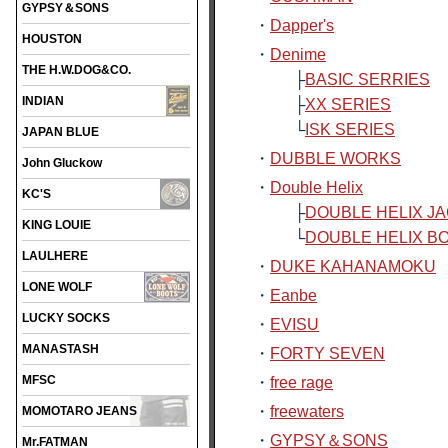
GYPSY＆SONS
・
Dapper's
HOUSTON
・
Denime
THE H.W.DOG&CO.
├
BASIC SERRIES
INDIAN
├
XX SERIES
└
ISK SERIES
JAPAN BLUE
・
DUBBLE WORKS
John Gluckow
・
Double Helix
KC'S
├
DOUBLE HELIX J
KING LOUIE
└
DOUBLE HELIX B
LAULHERE
・
DUKE KAHANAMOKU
LONE WOLF
・
Eanbe
LUCKY SOCKS
・
EVISU
MANASTASH
・
FORTY SEVEN
MFSC
・
free rage
・
freewaters
MOMOTARO JEANS
・
GYPSY＆SONS
Mr.FATMAN