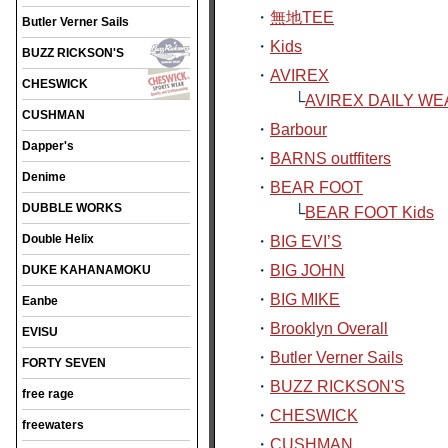
・
無地TEE
Butler Verner Sails
・
Kids
BUZZ RICKSON'S
・
AVIREX
CHESWICK
└
AVIREX DAILY WE
CUSHMAN
・
Barbour
Dapper's
・
BARNS outffiters
Denime
・
BEAR FOOT
DUBBLE WORKS
└
BEAR FOOT Kids
Double Helix
・
BIG EVI’S
・
BIG JOHN
DUKE KAHANAMOKU
・
BIG MIKE
Eanbe
・
Brooklyn Overall
EVISU
・
Butler Verner Sails
FORTY SEVEN
・
BUZZ RICKSON'S
free rage
・
CHESWICK
freewaters
・
CUSHMAN