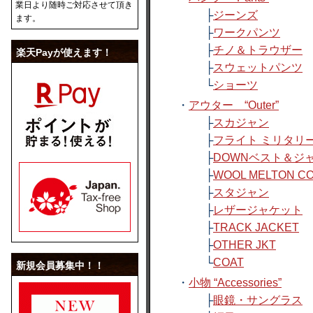
業日より随時ご対応させて頂き
├
ジーンズ
ます。
├
ワークパンツ
├
チノ＆トラウザー
楽天Payが使えます！
├
スウェットパンツ
└
ショーツ
・
アウター “Outer”
├
スカジャン
├
フライト ミリタリー
├
DOWNベスト＆ジ
├
WOOL MELTON C
├
スタジャン
├
レザージャケット
├
TRACK JACKET
├
OTHER JKT
└
COAT
新規会員募集中！！
・
小物 “Accessories”
├
眼鏡・サングラス