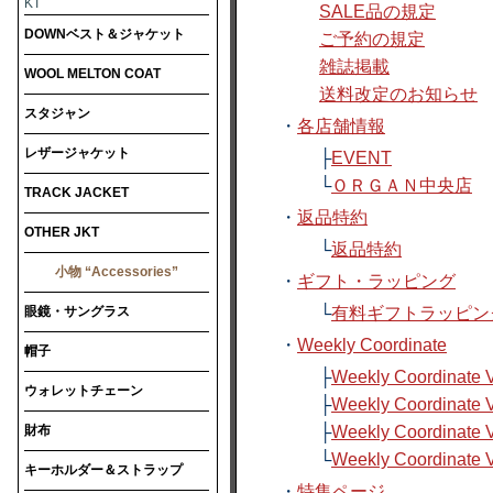
KT
SALE品の規定
DOWNベスト＆ジャケット
ご予約の規定
雑誌掲載
WOOL MELTON COAT
送料改定のお知らせ
スタジャン
・
各店舗情報
レザージャケット
├
EVENT
└
ＯＲＧＡＮ中央店
TRACK JACKET
・
返品特約
OTHER JKT
└
返品特約
小物 “Accessories”
・
ギフト・ラッピング
眼鏡・サングラス
└
有料ギフトラッピン
・
Weekly Coordinate
帽子
├
Weekly Coordinate V
ウォレットチェーン
├
Weekly Coordinate V
財布
├
Weekly Coordinate V
└
Weekly Coordinate V
キーホルダー＆ストラップ
・
特集ページ