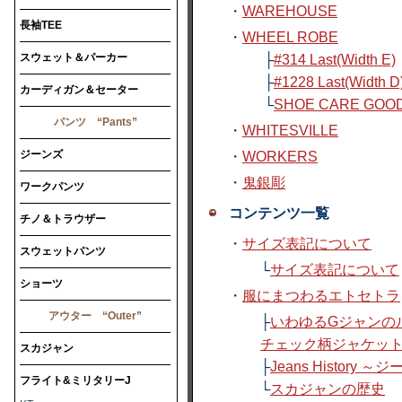
・
WAREHOUSE
長袖TEE
・
WHEEL ROBE
スウェット＆パーカー
├
#314 Last(Width E)
├
#1228 Last(Width D
カーディガン＆セーター
└
SHOE CARE GOO
パンツ “Pants”
・
WHITESVILLE
ジーンズ
・
WORKERS
・
鬼銀彫
ワークパンツ
コンテンツ一覧
チノ＆トラウザー
・
サイズ表記について
スウェットパンツ
└
サイズ表記について
ショーツ
・
服にまつわるエトセトラ
アウター “Outer”
├
いわゆるGジャンの
チェック柄ジャケッ
スカジャン
├
Jeans History
フライト&ミリタリーJ
└
スカジャンの歴史