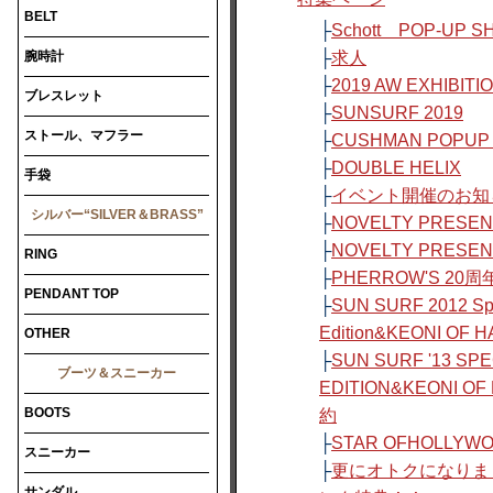
BELT
├
Schott POP-UP 
腕時計
├
求人
├
2019 AW EXHIBITI
ブレスレット
├
SUNSURF 2019
ストール、マフラー
├
CUSHMAN POPUP
├
DOUBLE HELIX
手袋
├
イベント開催のお知
シルバー“SILVER＆BRASS”
├
NOVELTY PRESE
├
NOVELTY PRESE
RING
├
PHERROW'S 20周
PENDANT TOP
├
SUN SURF 2012 Sp
Edition&KEONI OF HA
OTHER
├
SUN SURF '13 SPE
ブーツ＆スニーカー
EDITION&KEONI O
BOOTS
約
├
STAR OFHOLLY
スニーカー
├
更にオトクになりま
サンダル