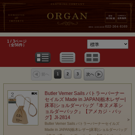
1 / 3ページ
（全56件）
1
2
3
前へ
次へ
Butler Verner Sails バトラーバーナー
セイルズ Made in JAPAN|栃木レザー|
床革|ショルダーバッグ『本ヌメ革シ
ョルダーバック』【アメカジ・バッ
グ】JI-2814
Butler Verner Sails バトラーバーナーセイルズ
Made in JAPAN|栃木レザー|床革|ショルダーバッグ