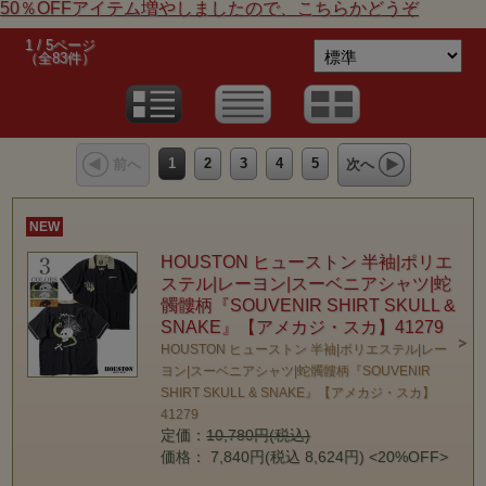
50％OFFアイテム増やしましたので、こちらかどうぞ
1 / 5ページ
（全83件）
1
2
3
4
5
前へ
次へ
NEW
HOUSTON ヒューストン 半袖|ポリエ
ステル|レーヨン|スーベニアシャツ|蛇
髑髏柄『SOUVENIR SHIRT SKULL &
SNAKE』【アメカジ・スカ】41279
HOUSTON ヒューストン 半袖|ポリエステル|レー
ヨン|スーベニアシャツ|蛇髑髏柄『SOUVENIR
SHIRT SKULL & SNAKE』【アメカジ・スカ】
41279
定価：
10,780円(税込)
価格： 7,840円(税込 8,624円)
<20%OFF>