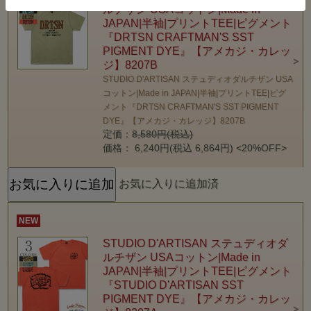
ルチザン USAコットン|Made in
JAPAN|半袖|プリントTEE|ピグメント
『DRTSN CRAFTMAN'S SST
PIGMENT DYE』【アメカジ・カレッ
ジ】8207B
STUDIO D'ARTISAN ステュディオダルチザン USA
コットン|Made in JAPAN|半袖|プリントTEE|ピグ
メント『DRTSN CRAFTMAN'S SST PIGMENT
DYE』【アメカジ・カレッジ】8207B
定価：
8,580円(税込)
価格： 6,240円(税込 6,864円)
<20%OFF>
お気に入りに追加済
NEW
STUDIO D'ARTISAN ステュディオダ
ルチザン USAコットン|Made in
JAPAN|半袖|プリントTEE|ピグメント
『STUDIO D'ARTISAN SST
PIGMENT DYE』【アメカジ・カレッ