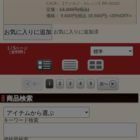
CALIF』【アメカジ・カレッジ】BR-26103
定価：
13,200円(税込)
価格： 9,600円(税込 10,560円)
<20%OFF>
お気に入りに追加済
1 / 5ページ
（全83件）
1
2
3
4
5
前へ
次へ
商品検索
キーワード検索
価格帯検索