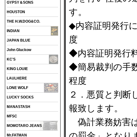
GYPSY＆SONS
す。
HOUSTON
THE H.W.DOG&CO.
◆内容証明発行
INDIAN
度
JAPAN BLUE
John Gluckow
◆内容証明発行
KC'S
◆簡易裁判の手
KING LOUIE
程度
LAULHERE
LONE WOLF
２．悪質と判断
LUCKY SOCKS
報致します。
MANASTASH
MFSC
偽計業務妨害は
MOMOTARO JEANS
の罰金」となり
Mr.FATMAN