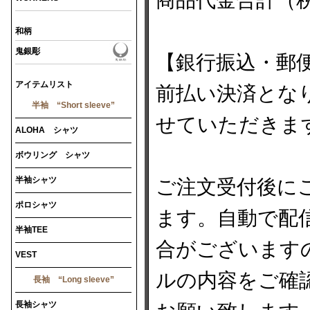
商品代金合計（
和柄
鬼銀彫
【銀行振込・郵
アイテムリスト
前払い決済とな
半袖 “Short sleeve”
せていただきま
ALOHA シャツ
ボウリング シャツ
半袖シャツ
ご注文受付後に
ポロシャツ
ます。自動で配
半袖TEE
合がございます
VEST
ルの内容をご確
長袖 “Long sleeve”
長袖シャツ