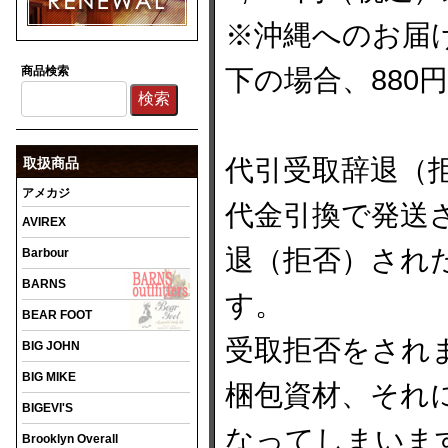
※沖縄へのお届け
商品検索
下の場合、88
代引受取辞退（
取扱商品
アメカジ
代金引換で発送
AVIREX
退（拒否）され
Barbour
BARNS
す。
BEAR FOOT
受取拒否をされ
BIG JOHN
BIG MIKE
梱包資材、それ
BIGEVI'S
なってしまいま
Brooklyn Overall