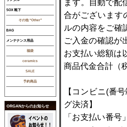
ます。自動で配
SOX 靴下
合がございます
その他 “Other”
ルの内容をご確
BAG
ご入金の確認が
メンテナンス用品
福袋
お支払い総額は
ceramics
商品代金合計（
SALE
予約商品
【コンビニ(番号
グ決済】
ORGANからのお知らせ
「お支払い番号