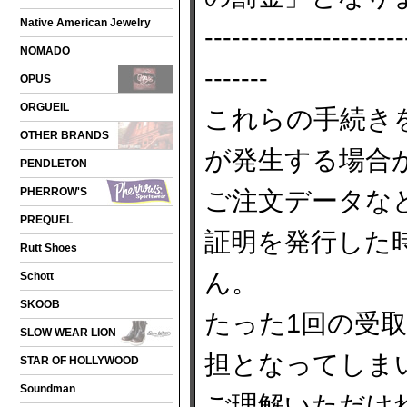
Native American Jewelry
----------------------
NOMADO
-------
OPUS
ORGUEIL
これらの手続き
OTHER BRANDS
が発生する場合
PENDLETON
PHERROW'S
ご注文データな
PREQUEL
証明を発行した
Rutt Shoes
ん。
Schott
SKOOB
たった1回の受
SLOW WEAR LION
担となってしま
STAR OF HOLLYWOOD
Soundman
ご理解いただけ