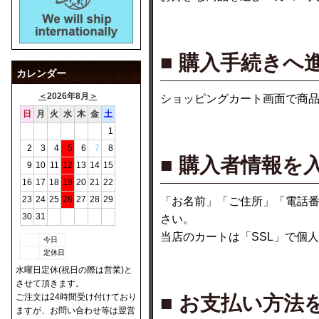
■ 購入手続きへ
カレンダー
＜
2026年8月
＞
ショッピングカート画面で商
日
月
火
水
木
金
土
1
2
3
4
5
6
7
8
■ 購入者情報を
9
10
11
12
13
14
15
16
17
18
19
20
21
22
23
24
25
26
27
28
29
「お名前」「ご住所」「電話
30
31
さい。
当店のカートは「SSL」で個
今日
定休日
水曜日定休(祝日の際は営業)と
させて頂きます。
ご注文は24時間受け付けており
■ お支払い方法
ますが、お問い合わせ等は翌営