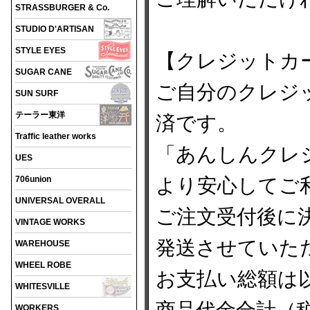
STRASSBURGER & Co.
STUDIO D'ARTISAN
STYLE EYES
【クレジットカ
SUGAR CANE
ご自分のクレジ
SUN SURF
テーラー東洋
済です。
Traffic leather works
「あんしんクレ
UES
706union
より安心してご
UNIVERSAL OVERALL
ご注文受付後に
VINTAGE WORKS
発送させていた
WAREHOUSE
WHEEL ROBE
お支払い総額は
WHITESVILLE
WORKERS