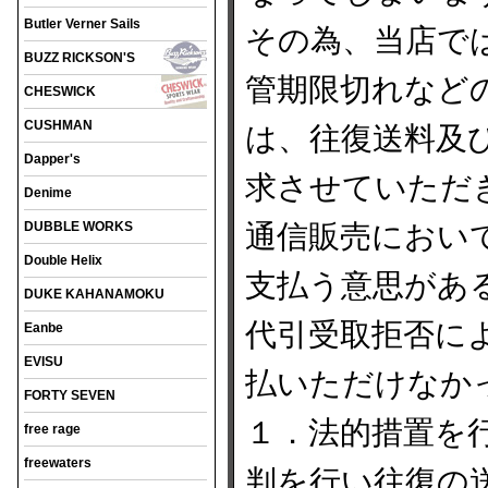
Butler Verner Sails
その為、当店で
BUZZ RICKSON'S
管期限切れなど
CHESWICK
CUSHMAN
は、往復送料及
Dapper's
求させていただ
Denime
DUBBLE WORKS
通信販売におい
Double Helix
支払う意思があ
DUKE KAHANAMOKU
代引受取拒否に
Eanbe
EVISU
払いただけなか
FORTY SEVEN
１．法的措置を
free rage
freewaters
判を行い往復の