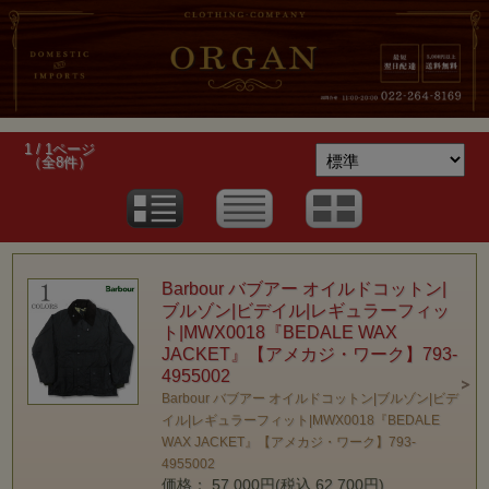
1 / 1ページ
（全8件）
Barbour バブアー オイルドコットン|
ブルゾン|ビデイル|レギュラーフィッ
ト|MWX0018『BEDALE WAX
JACKET』【アメカジ・ワーク】793-
4955002
Barbour バブアー オイルドコットン|ブルゾン|ビデ
イル|レギュラーフィット|MWX0018『BEDALE
WAX JACKET』【アメカジ・ワーク】793-
4955002
価格： 57,000円(税込 62,700円)