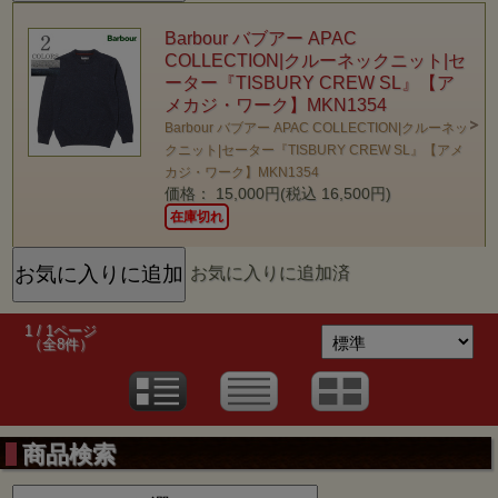
Barbour バブアー APAC
COLLECTION|クルーネックニット|セ
ーター『TISBURY CREW SL』【ア
メカジ・ワーク】MKN1354
Barbour バブアー APAC COLLECTION|クルーネッ
クニット|セーター『TISBURY CREW SL』【アメ
カジ・ワーク】MKN1354
価格： 15,000円(税込 16,500円)
在庫切れ
お気に入りに追加済
1 / 1ページ
（全8件）
商品検索