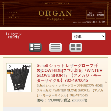
1 / 1ページ
（全9件）
Schott ショット レザーグローブ|手
袋|COW HIDE|スマホ対応『WINTER
GLOVE SHORT』【アメカジ・モー
ターサイクル】782-4970045
Schott ショット レザーグローブ|手袋|COW HIDE|
スマホ対応『WINTER GLOVE SHORT』【アメカ
ジ・モーターサイクル】782-4970045
価格： 19,000円(税込 20,900円)