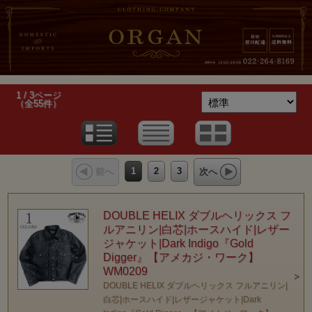
1 / 3ページ
（全55件）
1
2
3
前へ
次へ
DOUBLE HELIX ダブルヘリックス フ
ルアニリン|白芯|ホースハイド|レザー
ジャケット|Dark Indigo『Gold
Digger』【アメカジ・ワーク】
WM0209
DOUBLE HELIX ダブルヘリックス フルアニリン|
白芯|ホースハイド|レザージャケット|Dark