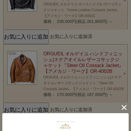
ORGUEIL オルゲイユ ホースハイド|レザーコサッ
クジャケット『Horse Leather Cossack Jacket』
【アメカジ・ワーク】OR-4002C
価格： 238,000円(税込 261,800円)
～
お気に入りに追加済
ORGUEIL オルゲイユ ハンドフィニッ
シュ|ステアオイルレザーコサックジ
ャケット『Steer Oil Cossack Jacket』
【アメカジ・ワーク】OR-4002B
ORGUEIL オルゲイユ ハンドフィニッシュ|ステア
オイルレザーコサックジャケット『Steer Oil
Cossack Jacket』【アメカジ・ワーク】OR-4002B
価格： 170,000円(税込 187,000円)
～
お気に入りに追加済
Schott ショット Made in USA|イタリ