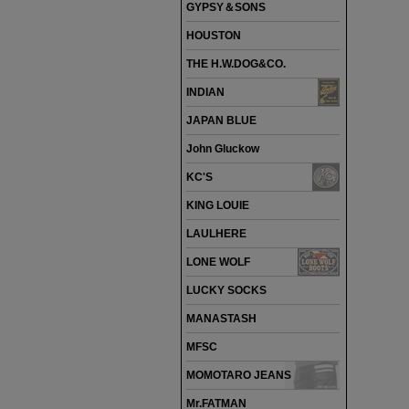
GYPSY＆SONS
HOUSTON
THE H.W.DOG&CO.
INDIAN
JAPAN BLUE
John Gluckow
KC'S
KING LOUIE
LAULHERE
LONE WOLF
LUCKY SOCKS
MANASTASH
MFSC
MOMOTARO JEANS
Mr.FATMAN