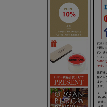
代金引
利用の
代引き
ります
5,0
です。
銀行振
振込み
また、
ます。
【
Pay
普通口
名義：