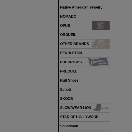
Native American Jewelry
NOMADO
OPUS
ORGUEIL
OTHER BRANDS
PENDLETON
PHERROW'S
PREQUEL
Rutt Shoes
Schott
SKOOB
SLOW WEAR LION
STAR OF HOLLYWOOD
Soundman