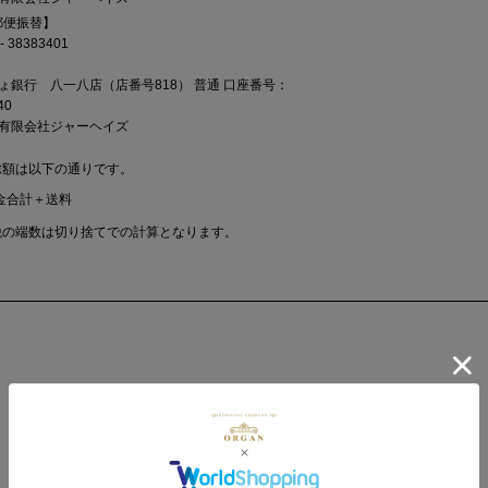
郵便振替】
- 38383401
ょ銀行 八一八店（店番号818） 普通 口座番号：
40
有限会社ジャーヘイズ
総額は以下の通りです。
金合計＋送料
税の端数は切り捨てでの計算となります。