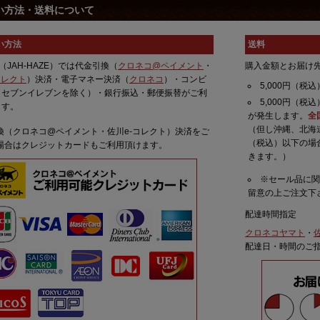
い方法・送料について
い方法
送料
N（JAH-HAZE）では代金引換（
クロネコ@ペイメント
・
購入金額とお届け
コレクト
）決済・電子マネー決済（
クロネコ
）・コンビ
5,000円（税
（セブンイレブンを除く）・銀行振込・郵便振替がご利
5,000円（
ます。
が発生します。
全
（但し沖縄、北海道
換（クロネコ@ペイメント・佐川e-コレクト）決済をご
（税込）以下の場
場合はクレジットカードもご利用頂けます。
きます。）
※セール品に
留意の上ご注文下
配達時間指定
クロネコヤマト
・
配達日・時間のご