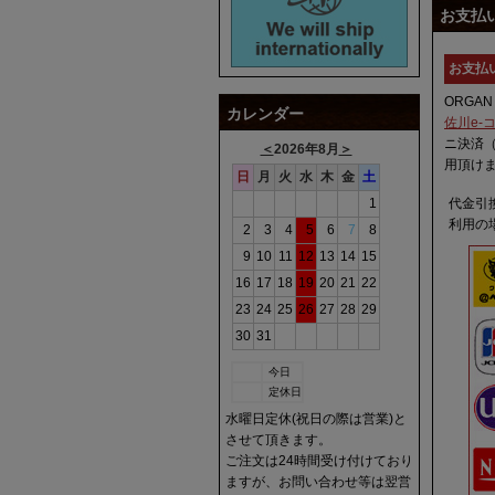
お支払
お支払
ORGA
カレンダー
佐川e-
ニ決済
＜
2026年8月
＞
用頂け
日
月
火
水
木
金
土
1
代金引
利用の
2
3
4
5
6
7
8
9
10
11
12
13
14
15
16
17
18
19
20
21
22
23
24
25
26
27
28
29
30
31
今日
定休日
水曜日定休(祝日の際は営業)と
させて頂きます。
ご注文は24時間受け付けており
ますが、お問い合わせ等は翌営