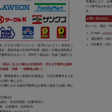
号通信により、お
べて暗号化される
す。
お問い合わせは…
Eメール・電話・F
E-mail：
organ@
電話番号：022-2
FAX番号：022-2
換（クロネコ@ペイメント・佐川e-コレクト）決済をご
場合、商品代金が5,000円未満（税込）の場合送料及び
手数料合わせまして、550円（税込み）別途ご負担とな
。
00円（税込）以上の場合は全国送料、代引き手数料は無料
(北海道・沖縄・一部離島は除く)
込・郵便振替をご利用のお客様は、下記口座番号までお
をお願い致します。
その際にかかる振込手数料はお客様ご負担でお願い致し
銀行振込】
Pay銀行 本店営業部（店番号001）
座 口座番号：4255919
有限会社ジャーヘイズ