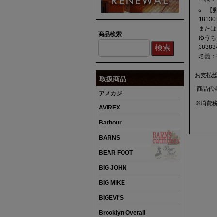
【
18130 
または
商品検索
ゆうち
38383
名義：
お支払
取扱商品
商品代
アメカジ
※消費
AVIREX
Barbour
BARNS
BEAR FOOT
BIG JOHN
BIG MIKE
BIGEVI'S
Brooklyn Overall