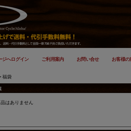
ージへログイン
｜
ご利用案内
｜
お問い合せ
｜
お客様の
> 福袋
覧
商品はありません