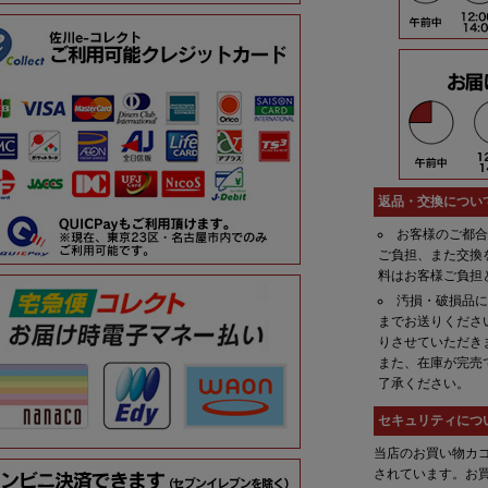
返品・交換につい
お客様のご都
ご負担、また交換
料はお客様ご負担
汚損・破損品
までお送りくださ
りさせていただき
また、在庫が完売
了承ください。
セキュリティにつ
当店のお買い物カゴ
されています。お買