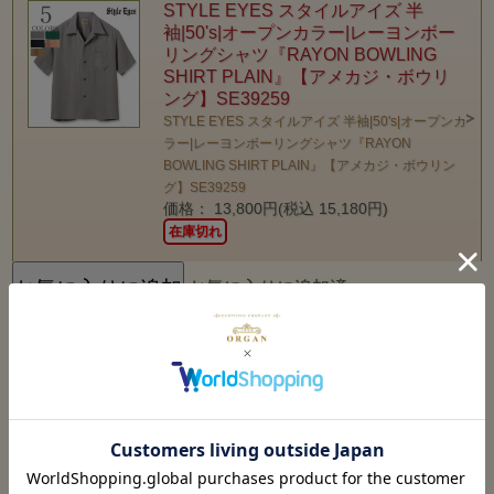
STYLE EYES スタイルアイズ 半
袖|50's|オープンカラー|レーヨンボー
リングシャツ『RAYON BOWLING
SHIRT PLAIN』【アメカジ・ボウリ
ング】SE39259
STYLE EYES スタイルアイズ 半袖|50's|オープンカ
ラー|レーヨンボーリングシャツ『RAYON
BOWLING SHIRT PLAIN』【アメカジ・ボウリン
グ】SE39259
価格： 13,800円(税込 15,180円)
在庫切れ
お気に入りに追加済
STYLE EYES スタイルアイズ 長袖|コ
ーデュロイ|オープンカラー|スポーツ
シャツ『CORDUROY SPORTS
SHIRT ELVIS DOT』【アメカジ・
50's】SE29170
STYLE EYES スタイルアイズ 長袖|コーデュロイ|
オープンカラー|スポーツシャツ『CORDUROY