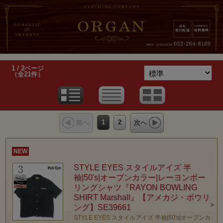
1 / 2ページ
（全21件）
1
2
前へ
次へ
NEW
STYLE EYES スタイルアイズ 半
袖|50's|オープンカラー|レーヨンボー
リングシャツ『RAYON BOWLING
SHIRT Marshall』【アメカジ・ボウリ
ング】SE39661
STYLE EYES スタイルアイズ 半袖|50's|オープンカ