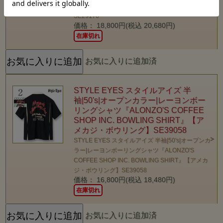
SPORTS SHIRT ELVIS DOT』【アメカジ・50's】
SE29170
価格： 18,800円(税込 20,680円)
在庫切れ
お気に入りに追加済
STYLE EYES スタイルアイズ 半
袖|50's|オープンカラー|レーヨンボー
リングシャツ『ALONZO'S COFFEE
SHOP INC. BOWLING SHIRT』【ア
メカジ・ボウリング】SE39058
STYLE EYES スタイルアイズ 半袖|50's|オープンカ
ラー|レーヨンボーリングシャツ『ALONZO'S
COFFEE SHOP INC. BOWLING SHIRT』【アメカ
ジ・ボウリング】SE39058
価格： 16,800円(税込 18,480円)
在庫切れ
お気に入りに追加済