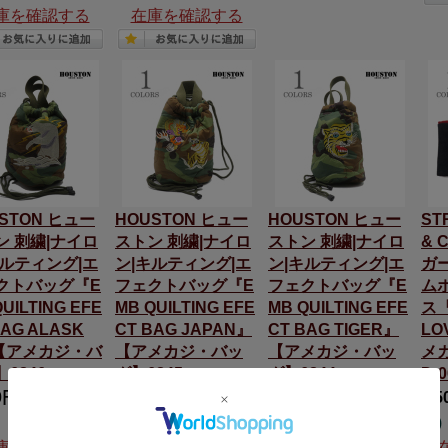
庫を確認する
在庫を確認する
STON ヒュー
HOUSTON ヒュー
HOUSTON ヒュー
ST
ン 刺繍|ナイロ
ストン 刺繍|ナイロ
ストン 刺繍|ナイロ
& 
キルティング|エ
ン|キルティング|エ
ン|キルティング|エ
ガー
クトバッグ『E
フェクトバッグ『E
フェクトバッグ『E
ム
UILTING EFE
MB QUILTING EFE
MB QUILTING EFE
ス『
BAG ALASK
CT BAG JAPAN』
CT BAG TIGER』
LO
【アメカジ・バ
【アメカジ・バッ
【アメカジ・バッ
メ
6846
グ】6845
グ】6844
D-0
0円
(税込 6,050
5,500円
(税込 6,050
5,500円
(税込 6,050
2,
円)
円)
円)
庫を確認する
在庫を確認する
在庫を確認する