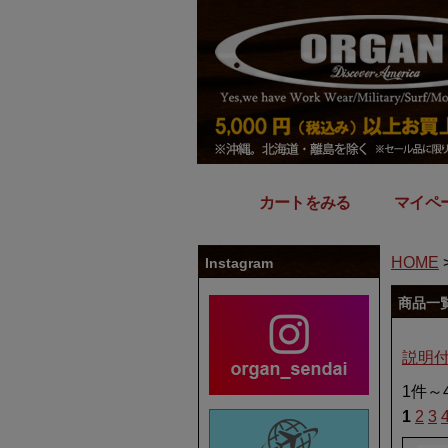
カートをみる
｜
マイペ
HOME
Instagram
商品一
説明
1件～
1
2
3