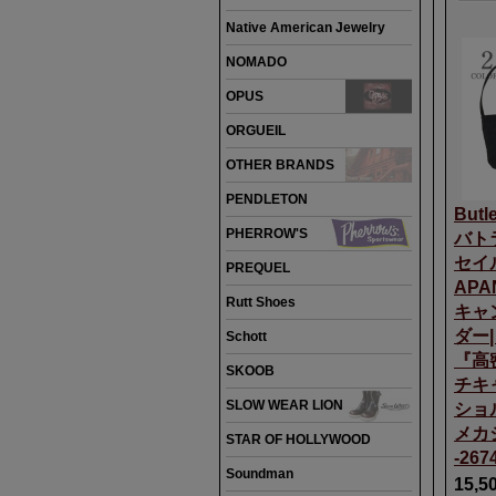
Native American Jewelry
NOMADO
OPUS
ORGUEIL
OTHER BRANDS
PENDLETON
Butle
PHERROW'S
バト
セイル
PREQUEL
APA
Rutt Shoes
キャ
ダー
Schott
『高
SKOOB
チキ
SLOW WEAR LION
ショ
メカ
STAR OF HOLLYWOOD
-267
Soundman
15,5