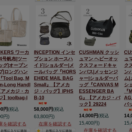
KERS ワーカ
INCEPTION インセ
CUSHMAN クッシ
CU
 4号帆布|ツー
プション ホースハ
ュマン ヘビーオッ
ュ
ッグ|オープン
イド|ショルダー|メ
クスフォードキャ
ク
プ|ロングハン
ールバッグ『HORS
ンバス|メッセンジ
ンバ
Tool Bag, M
EHIDE MAIL BAG
ャー|ショルダーバ
ム
m-Long Handl
Small』【アメカ
ッグ『CANVAS M
シ
【アメカジ・カ
ジ・バッグ】IPHS
ESSENGER BA
『M
】toolbag-l
B-10
G』【アメカジ・バ
A
ック】29224
バッ
00円
(税込
58,000円
(税込
14,000円
(税込
14
00円)
63,800円)
15,400円)
15,
庫を確認する
在庫を確認する
在庫を確認する