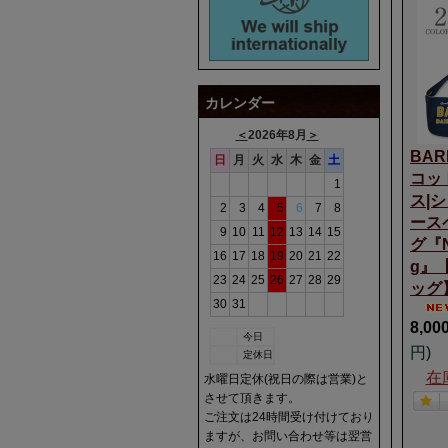
カレンダー
＜
2026年8月
＞
BA
日
月
火
水
木
金
土
コッ
1
ス|
2
3
4
5
6
7
8
ース
9
10
11
12
13
14
15
グ『N
16
17
18
19
20
21
22
g』
23
24
25
26
27
28
29
ッグ】
30
31
8,00
今日
円)
定休日
在
水曜日定休(祝日の際は営業)と
させて頂きます。
ご注文は24時間受け付けており
ますが、お問い合わせ等は翌営