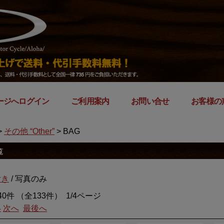
ージへログイン
｜
ご利用案内
｜
お問い合せ
｜
お客様の
>
その他 “Other”
> BAG
覧
付き
/ 写真のみ
40件 （全133件） 1/4ページ
4
次へ
最後へ