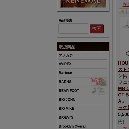
在
商品検索
取扱商品
アメカジ
HOU
AVIREX
スト
Barbour
ン|
BARNS
フェ
MB Q
BEAR FOOT
CT 
BIG JOHN
A』
ッグ】
BIG MIKE
5,50
BIGEVI'S
円)
Brooklyn Overall
在