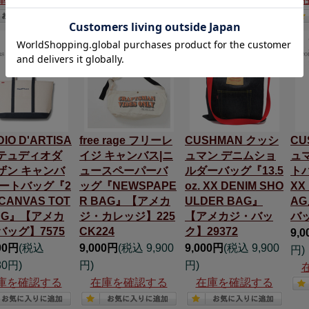
IO D'ARTISA
free rage フリーレ
CUSHMAN クッシ
CU
ステュディオダ
イジ キャンバス|ニ
ュマン デニムショ
ュ
ザン キャンバ
ュースペーパーバ
ルダーバッグ『13.5
トバ
トートバッグ『2
ッグ『NEWSPAPE
oz. XX DENIM SHO
XX
 CANVAS TOT
R BAG』【アメカ
ULDER BAG』
A
BAG』【アメカ
ジ・カレッジ】225
【アメカジ・バッ
バッ
バッグ】7575
CK224
ク】29372
9,
00円
(税込
9,000円
(税込 9,900
9,000円
(税込 9,900
円)
80円)
円)
円)
庫を確認する
在庫を確認する
在庫を確認する