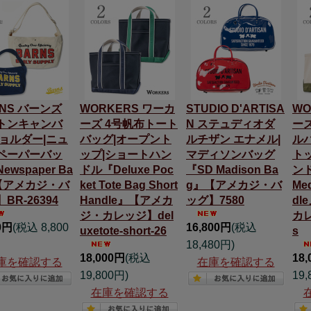
RNS バーンズ
WORKERS ワーカ
STUDIO D'ARTISA
WO
トンキャンバ
ーズ 4号帆布トート
N ステュディオダ
ーズ
ショルダー|ニュ
バッグ|オープント
ルチザン エナメル|
ル
ペーパーバッ
ップ|ショートハン
マディソンバッグ
ト
ewspaper Ba
ドル『Deluxe Poc
『SD Madison Ba
ンド
【アメカジ・バ
ket Tote Bag Short
g』【アメカジ・バ
Med
BR-26394
Handle』【アメカ
ッグ】7580
dl
ジ・カレッジ】del
カレ
0円
(税込 8,800
16,800円
(税込
uxetote-short-26
s
18,480円)
18,000円
(税込
18
庫を確認する
在庫を確認する
19,800円)
19,
在庫を確認する