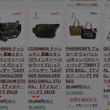
HMAN クッシ
CUSHMAN クッシ
PHERROW'S フェ
DE
ン 真鍮スタッ
ュマン 真鍮スタッ
ローズ ウォバッシ
ッ
ラインストーン|
ズ|ラインストーン|
ュ|キャンバス|トー
リ
ハイド|シュリ
カウハイド|シュリ
トバッグ『2WAY T
バッ
レザー『LEAT
ンクレザー『LEAT
OTE BAG』【アメ
AL
 SHOULDER
HER SHOULDER
カジ・バッグ】PS
G
 MEDIUM STU
BAG SMALL STU
BG1
リタ
』【アメカジ・
DS』【アメカジ・
25,000円
(税込
5,
】29118
バック】29116
27,500円)
円)
在庫を確認する
00円
(税込
33,000円
(税込
00円)
36,300円)