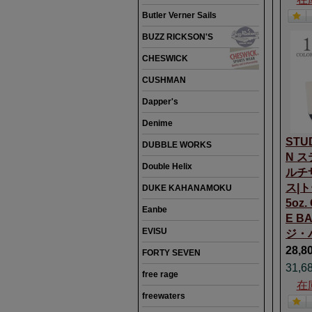
Butler Verner Sails
BUZZ RICKSON'S
CHESWICK
CUSHMAN
Dapper's
Denime
STUD
DUBBLE WORKS
N 
Double Helix
ルチ
ス|
DUKE KAHANAMOKU
5oz.
Eanbe
E 
EVISU
ジ・
28,8
FORTY SEVEN
31,6
free rage
在
freewaters