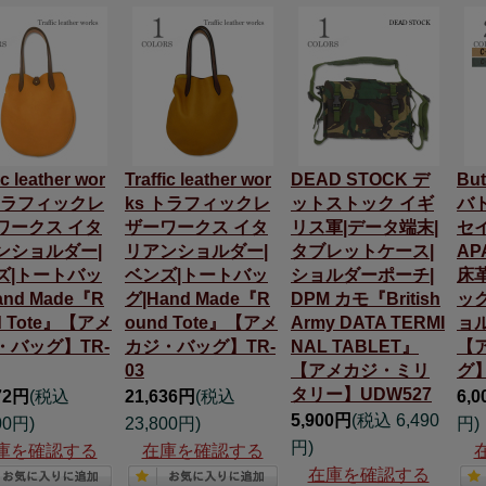
ic leather wor
Traffic leather wor
DEAD STOCK デ
But
 トラフィックレ
ks トラフィックレ
ットストック イギ
バ
ワークス イタ
ザーワークス イタ
リス軍|データ端末|
セイ
ンショルダー|
リアンショルダー|
タブレットケース|
AP
ズ|トートバッ
ベンズ|トートバッ
ショルダーポーチ|
床
and Made『R
グ|Hand Made『R
DPM カモ『British
ッ
d Tote』【アメ
ound Tote』【アメ
Army DATA TERMI
ョ
・バッグ】TR-
カジ・バッグ】TR-
NAL TABLET』
【
03
【アメカジ・ミリ
グ】
タリー】UDW527
72円
(税込
21,636円
(税込
6,
5,900円
(税込 6,490
00円)
23,800円)
円)
円)
庫を確認する
在庫を確認する
在庫を確認する