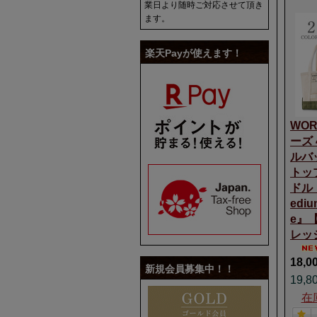
業日より随時ご対応させて頂き
ます。
楽天Payが使えます！
WOR
ーズ
ルバ
トッ
ドル『
ediu
e』
レッジ
18,0
新規会員募集中！！
19,8
在