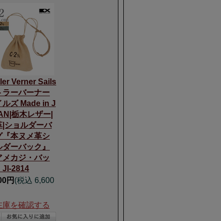
ler Verner Sails
トラーバーナー
ルズ Made in J
AN|栃木レザー|
革|ショルダーバ
グ『本ヌメ革シ
ルダーバック』
アメカジ・バッ
JI-2814
000円
(税込 6,600
在庫を確認する