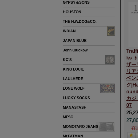
GYPSY＆SONS
HOUSTON
THE H.W.DOG&CO.
INDIAN
JAPAN BLUE
John Gluckow
Traff
ks
KC'S
ザー
KING LOUIE
リア
ベン
LAULHERE
グ|H
LONE WOLF
oun
LUCKY SOCKS
カジ
07
MANASTASH
25,2
MFSC
27,8
MOMOTARO JEANS
在
Mr.FATMAN