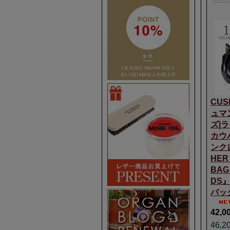
CUS
ュマ
ズ|
カウ
ンク
HER
BAG
DS
バック
42,0
46,2