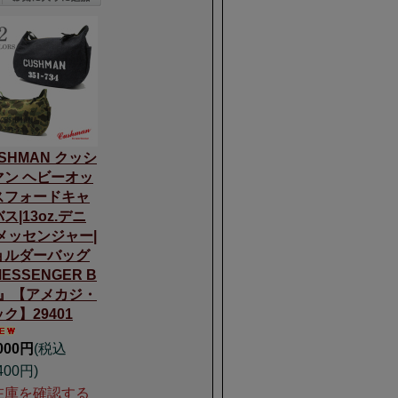
SHMAN クッシ
マン ヘビーオッ
スフォードキャ
ス|13oz.デニ
|メッセンジャー|
ョルダーバッグ
ESSENGER B
G』【アメカジ・
ク】29401
,000円
(税込
400円)
在庫を確認する