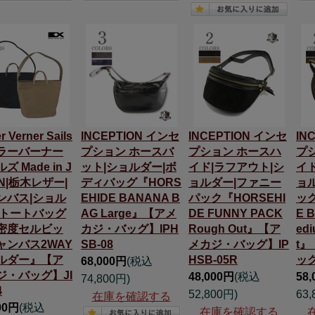
r Verner Sails
INCEPTION インセ
INCEPTION インセ
IN
ラーバーナー
プション ホースバ
プション ホースハ
プ
ズ Made in J
ット|ショルダー|ボ
イド|ラフアウト|シ
イ
N|栃木レザー|
ディバッグ『HORS
ョルダー|ファニー
ョ
ンバス|ショル
EHIDE BANANA B
パック『HORSEHI
ッグ
|トートバッグ
AG Large』【アメ
DE FUNNY PACK
E 
密度セルビッ
カジ・バッグ】IPH
Rough Out』【ア
ed
ャンバス2WAY
SB-08
メカジ・バッグ】IP
t
ルダー』【ア
HSB-05R
ッグ
68,000円
(税込
ジ・バッグ】JI
48,000円
(税込
58
74,800円)
4
52,800円)
63,
在庫を確認する
00円
(税込
在庫を確認する