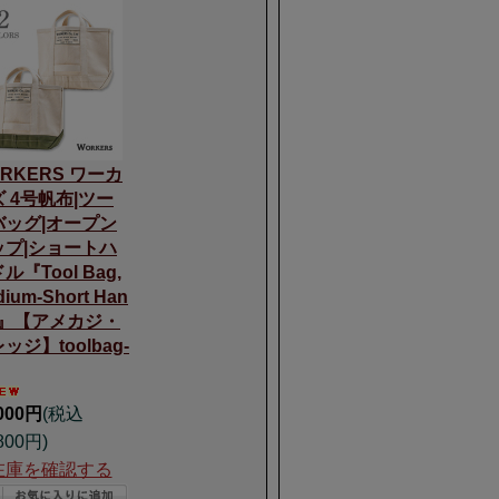
RKERS ワーカ
 4号帆布|ツー
バッグ|オープン
ップ|ショートハ
ル『Tool Bag,
ium-Short Han
e』【アメカジ・
ッジ】toolbag-
,000円
(税込
800円)
在庫を確認する