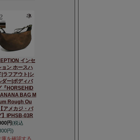
CEPTION インセ
ション ホースハ
ド|ラフアウト|シ
ルダー|ボディバ
『HORSEHID
BANANA BAG M
ium Rough Ou
』【アメカジ・バ
】IPHSB-03R
,000円
(税込
800円)
在庫を確認する