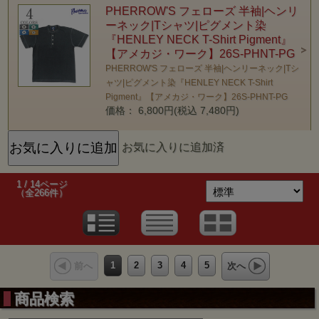
PHERROW'S フェローズ 半袖|ヘンリ
ーネック|Tシャツ|ピグメント染
『HENLEY NECK T-Shirt Pigment』
【アメカジ・ワーク】26S-PHNT-PG
PHERROW'S フェローズ 半袖|ヘンリーネック|Tシ
ャツ|ピグメント染『HENLEY NECK T-Shirt
Pigment』【アメカジ・ワーク】26S-PHNT-PG
価格： 6,800円(税込 7,480円)
お気に入りに追加済
1 / 14ページ
（全266件）
1
2
3
4
5
前へ
次へ
商品検索