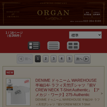
1 / 14ページ
（全266件）
1
2
3
4
5
前へ
次へ
NEW
DENIME ドゥニーム WAREHOUSE
半袖|14/- ラフィ天竺|Tシャツ『前V
CREW NECK T-Shirt Authentic』【ア
メカジ・ワーク】275-Authentic
DENIME ドゥニーム WAREHOUSE 半袖|14/- ラフ
ィ天竺|Tシャツ『前V CREW NECK T-Shirt