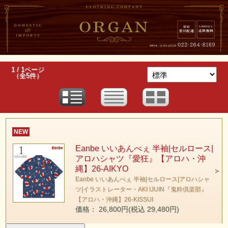
1 / 1ページ
（全5件）
NEW
Eanbe いいあんべぇ 半袖|セルロース|
アロハシャツ『愛狂』【アロハ・沖
縄】26-AIKYO
Eanbe いいあんべぇ 半袖|セルロース|アロハシャ
ツ|イラストレーター・AKI IJUIN『鬼粋倶楽部』
【アロハ・沖縄】26-KISSUI
価格： 26,800円(税込 29,480円)