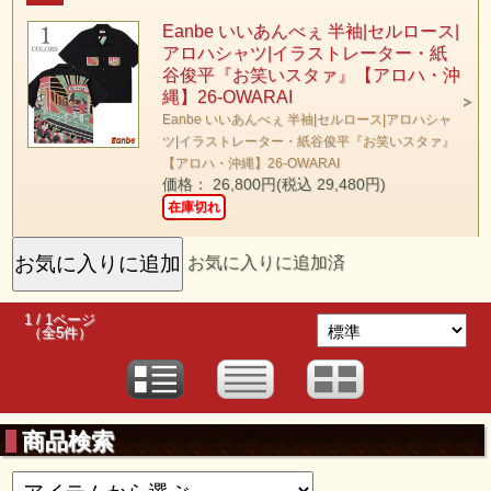
Eanbe いいあんべぇ 半袖|セルロース|
アロハシャツ|イラストレーター・紙
谷俊平『お笑いスタァ』【アロハ・沖
縄】26-OWARAI
Eanbe いいあんべぇ 半袖|セルロース|アロハシャ
ツ|イラストレーター・紙谷俊平『お笑いスタァ』
【アロハ・沖縄】26-OWARAI
価格： 26,800円(税込 29,480円)
在庫切れ
お気に入りに追加済
1 / 1ページ
（全5件）
商品検索