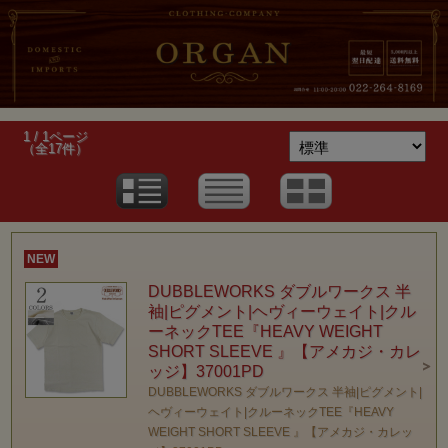
1 / 1ページ
（全17件）
NEW
DUBBLEWORKS ダブルワークス 半
袖|ピグメント|ヘヴィーウェイト|クル
ーネックTEE『HEAVY WEIGHT
SHORT SLEEVE 』【アメカジ・カレ
ッジ】37001PD
DUBBLEWORKS ダブルワークス 半袖|ピグメント|
ヘヴィーウェイト|クルーネックTEE『HEAVY
WEIGHT SHORT SLEEVE 』【アメカジ・カレッ