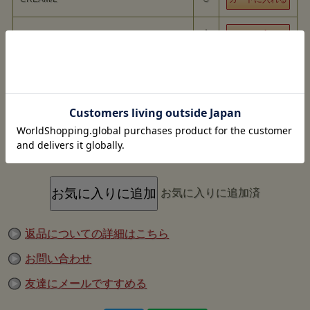
△
CREAM/XL
DUBBLEWORKS
『HEAVY WEIGHT SHORT SLEEVE』
のご紹介 で
す。
”STAND WHEELER” ヘビーウエイトシリーズ定番のTシャツです
「Tシャツ」といっても裾と袖口にはリブがついていたりと、まるで
△
SUMI/M
半袖スウェットのような見え方をします。
袖口と裾のリブは縫い付けではなく、バインダー仕様。 着用による
リブの伸びでヨレヨレになるのはかなり抑えれるでしょう。
○
それよりも、縫い付けによる極端な絞れではなく、 バインダー縫い
SUMI/L
によって自然に、そしてわずかに縮むことで ハードな質感のヘビー
ウエイト天竺にまた違った表情が生まれます。
よくあるヘビーウエイトの天竺は中太の糸をかなり度詰めで編むの
△
SUMI/XL
で、 硬さがきになったり肌あたりがザラザラと感じますが、 8番の
太い糸を度詰めにすると、度詰めとはいえ、 わずかながら編み目に
余裕が生まれ、程よいストレッチ性が残ります。
また、太い糸だと肌あたりも柔らかく感じられます。 こちらはピグ
メント染での色展開で、 着古したような独特の雰囲気をお楽しみい
ただけます。
お気に入りに追加済
Tシャツとはまた違った存在感のあるトップスです。
モデル：
試着した感想：
返品についての詳細はこちら
お問い合わせ
友達にメールですすめる