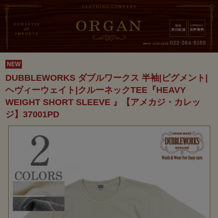
NEW
DUBBLEWORKS ダブルワークス 半袖|ピグメント|
ヘヴィーウェイト|クルーネックTEE『HEAVY
WEIGHT SHORT SLEEVE 』【アメカジ・カレッ
ジ】37001PD