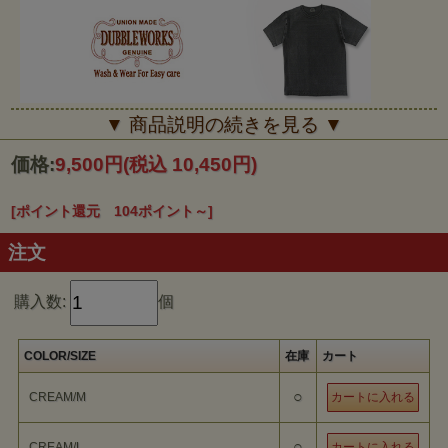
■■■DUBBLEWORKS■■■
▼ 商品説明の続きを見る ▼
ウエアハウスで培ってきた古きよき時代 のアメリカと同様のモノを
生産できる技術を生かしながら、 ファッションアイテムとして「気
価格:
9,500円
(税込 10,450円)
軽に着ることのできるスタンダードなアメリカン・デイリーカジュア
ル」をテーマに生まれたのがダブルワークスです。ヴィン テージの
素材を使いながらも、現代のファッションシーンに合わせやすいよう
に全てのアイテムをリサイズし、流行に合わせやすい衣料を提供して
[ポイント還元 104ポイント～]
います。"メ イドインUSAのものが大好きだけど、シルエットやサイ
ズが合わない"という方におすすめしたいダブルワークス レーベルで
す。
注文
購入数:
個
COLOR/SIZE
在庫
カート
○
CREAM/M
○
CREAM/L