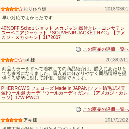
おりゅう様
2018/03/01
早い対応でよかったです
40%OFF Schott ショット スカジャン|襟付きレーヨンサテン
スーベニアジャケット『SOUVENIR JACKET NYC』【アメ
カジ・スカジャン】3172007
この商品の評価一覧へ
salt様
2018/02/11
商品カラーをすべて着衣しての商品紹介は、購入にあたりと
ても参考になりました。購入者に分かりやすく商品情報を提
供する姿勢に対して評価、信頼できます。
PHERROW'S フェローズ Made in JAPAN|ソフト紡毛1/14天
竺|ウール混|カーデ『ウールカーディガン』【アメカジ・カレ
ッジ】17W-PWC1
この商品の評価一覧へ
アキ様
2017/12/22
迅速丁寧な対応ありがとうございます！