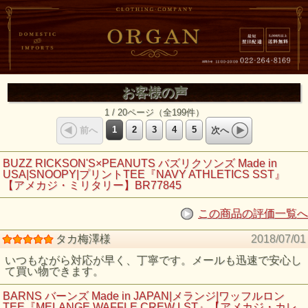
お客様の声
1 / 20ページ（全199件）
1
2
3
4
5
前へ
次へ
BUZZ RICKSON'S×PEANUTS バズリクソンズ Made in
USA|SNOOPY|プリントTEE『NAVY ATHLETICS SST』
【アメカジ・ミリタリー】BR77845
この商品の評価一覧へ
タカ梅澤様
2018/07/01
いつもながら対応が早く、丁寧です。メールも迅速で安心し
て買い物できます。
BARNS バーンズ Made in JAPAN|メランジ|ワッフルロン
TEE『MELANGE WAFFLE CREW LST』【アメカジ・カレ