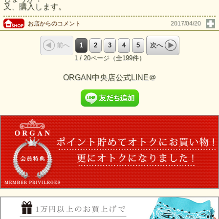
又、購入します。
お店からのコメント
2017/04/20
1
2
3
4
5
前へ
次へ
1 / 20ページ（全199件）
ORGAN中央店公式LINE＠