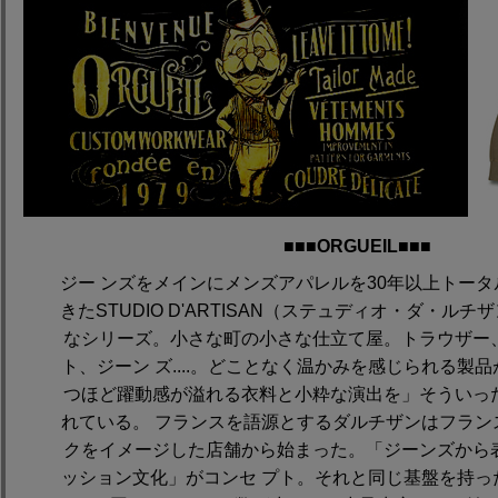
■■■ORGUEIL■■■
ジー ンズをメインにメンズアパレルを30年以上トー
きたSTUDIO D'ARTISAN（ステュディオ・ダ・ル
なシリーズ。小さな町の小さな仕立て屋。トラウザー
ト、ジーン ズ....。どことなく温かみを感じられる製
つほど躍動感が溢れる衣料と小粋な演出を」そういっ
れている。 フランスを語源とするダルチザンはフラン
クをイメージした店舗から始まった。「ジーンズから
ッション文化」がコンセ プト。それと同じ基盤を持っ