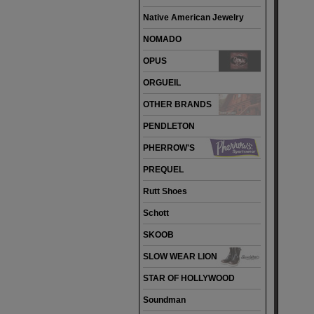
Native American Jewelry
NOMADO
OPUS
ORGUEIL
OTHER BRANDS
PENDLETON
PHERROW'S
PREQUEL
Rutt Shoes
Schott
SKOOB
SLOW WEAR LION
STAR OF HOLLYWOOD
Soundman