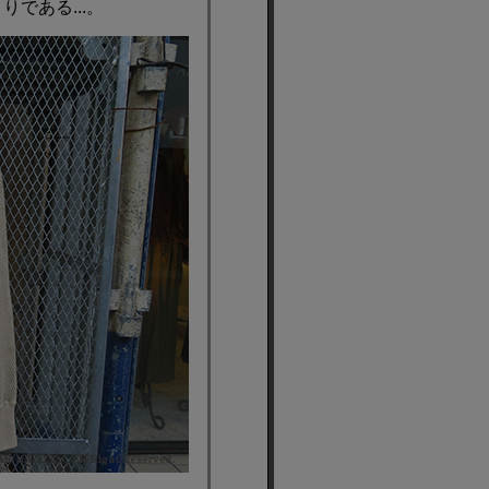
である...。