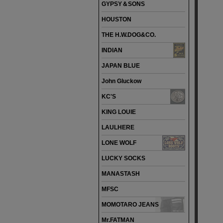
GYPSY＆SONS
HOUSTON
THE H.W.DOG&CO.
INDIAN
JAPAN BLUE
John Gluckow
KC'S
KING LOUIE
LAULHERE
LONE WOLF
LUCKY SOCKS
MANASTASH
MFSC
MOMOTARO JEANS
Mr.FATMAN