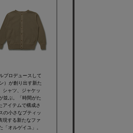
タルプロデュースして
チザン）が創り出す新た
、シャツ、ジャケッ
品が並ぶ。「時間がた
たアイテムで構成さ
スの小さなブティッ
表現する新たなファ
た「オルゲイユ」。