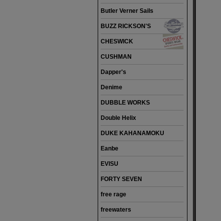
Butler Verner Sails
BUZZ RICKSON'S
CHESWICK
CUSHMAN
Dapper's
Denime
DUBBLE WORKS
Double Helix
DUKE KAHANAMOKU
Eanbe
EVISU
FORTY SEVEN
free rage
freewaters