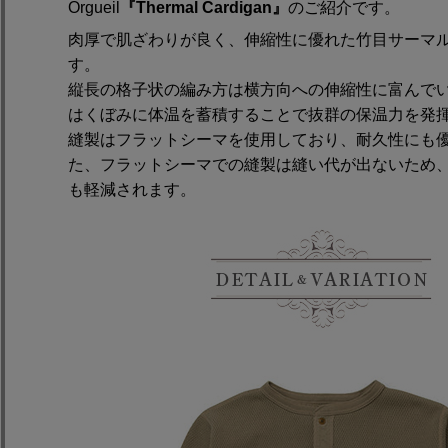
Orgueil
『Thermal Cardigan』
のご紹介です。
肉厚で肌ざわりが良く、伸縮性に優れた竹目サーマ
す。
縦長の格子状の編み方は横方向への伸縮性に富んで
はくぼみに体温を蓄積することで抜群の保温力を発
縫製はフラットシーマを使用しており、耐久性にも
た、フラットシーマでの縫製は縫い代が出ないため
も軽減されます。