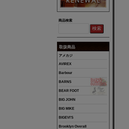
商品検索
取扱商品
アメカジ
AVIREX
Barbour
BARNS
BEAR FOOT
BIG JOHN
BIG MIKE
BIGEVI'S
Brooklyn Overall