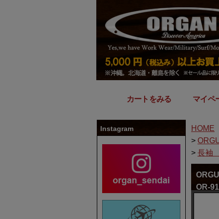
カートをみる
｜
マイペ
HOME
Instagram
>
ORGU
>
長袖 “
ORG
OR-91