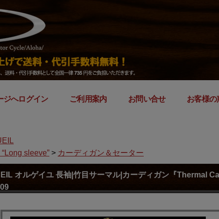
ージへログイン
｜
ご利用案内
｜
お問い合せ
｜
お客様の
EIL
Long sleeve”
>
カーディガン＆セーター
UEIL オルゲイユ 長袖|竹目サーマル|カーディガン『Thermal 
09