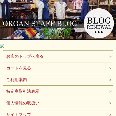
MMJB0101 Col.ONE WASH
“CLASSIC STRAIGHT 15.7oz”
厚みのあるトップボタンは、留める感触から重厚感と高級感が 伝わ
る。上着や椅子を傷つけることがないよう、突起をつぶし、リベット
を滑らかに。
特濃-TOKUNO BLUEが際立ち、気品ある表情を実現するため、経糸
より細い緯糸を使用。洗っても生地の縮みを最小限に抑える加工を施
す。
お店のトップへ戻る
カートを見る
ご利用案内
特定商取引法表示
個人情報の取扱い
サイトマップ