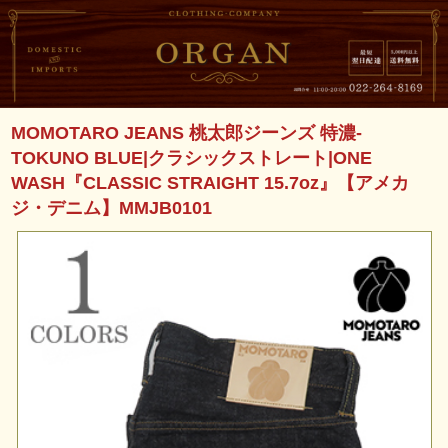
MOMOTARO JEANS 桃太郎ジーンズ 特濃-
TOKUNO BLUE|クラシックストレート|ONE
WASH『CLASSIC STRAIGHT 15.7oz』【アメカ
ジ・デニム】MMJB0101