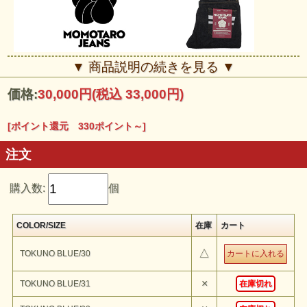
■■■桃太郎ジーンズ■■■
▼ 商品説明の続きを見る ▼
日本のジーンズ発祥の地 ｢児島｣に、伝統の技に拘り、手を藍で染
め、日々没頭 を繰り返し、デニムの青を追及。さらに原綿や糸にも
価格:
30,000円
(税込 33,000円)
探求を重ね、織物の限界に挑戦し、今では誰もやらな い超ローテク
作業で、最高峰のデニムを作り続けてい る職人達がいます。そんな
職人達の夢を形にする為に 生まれたのが、岡山児島発の“桃太郎ジー
ンズ”です。
[ポイント還元 330ポイント～]
注文
購入数:
個
COLOR/SIZE
在庫
カート
△
TOKUNO BLUE/30
×
TOKUNO BLUE/31
在庫切れ
桃太郎ジーンズ
『CLASSIC STRAIGHT 15.7oz』
のご紹介です。