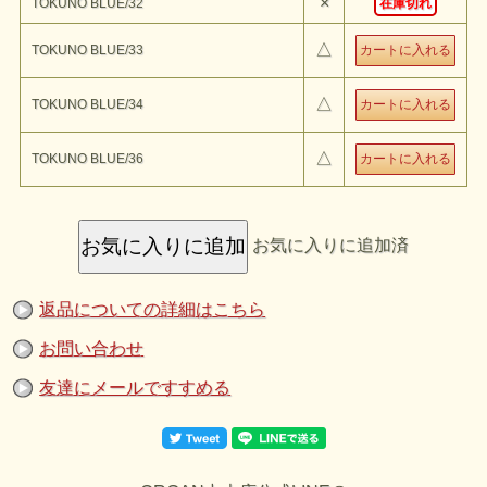
×
TOKUNO BLUE/32
在庫切れ
時代を超えて愛されてきた独特の凹凸感がある生地を継承し、強度と
柔らかな穿き心地 を兼ね備えています。
#100はオーソドックスな太さのストレートフィットモデル。
程よい太さの太ももをベースに、膝下にかけて緩やかなテーパードを
△
TOKUNO BLUE/33
きかせた洗練されたベーシックシルエット。
股上がやや深く、腰回りをゆったりと包み込む構造。 シルエットの
美しさと快適な穿き心地を追求したパターンを採用することで実現し
△
た、時代に左右されない普遍的なジーンズ。
TOKUNO BLUE/34
DETAIL
・フィット：​#100 ストレート
・素材：ジンバブエコットン​100%
△
TOKUNO BLUE/36
・レザー：牛革
・ワンウォッシュ(洗い）
・日本製​
ATTENTION​
お取り扱い上の注意点​
※素材の性質上、洗濯の際に多少の縮みが発生いたしますので、ご了
お気に入りに追加済
承ください。またタンブラー乾燥は大きな縮みの原因となりますので
お避けください。移染 の恐れがある為、洗濯の際は単品洗いで行っ
てください。 ​
※染色の性質上、他の衣類に色が移ることがあります。単色とのコー
ディネートには充分にご注意ください。
返品についての詳細はこちら
モデル：
試着した感想：
お問い合わせ
友達にメールですすめる