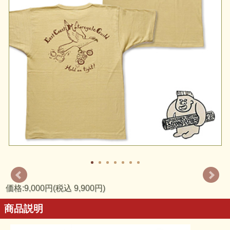
価格:9,000円(税込 9,900円)
商品説明