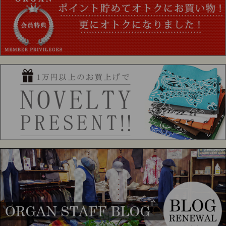
J1013 Col.White
“Sack Overall Jacket”