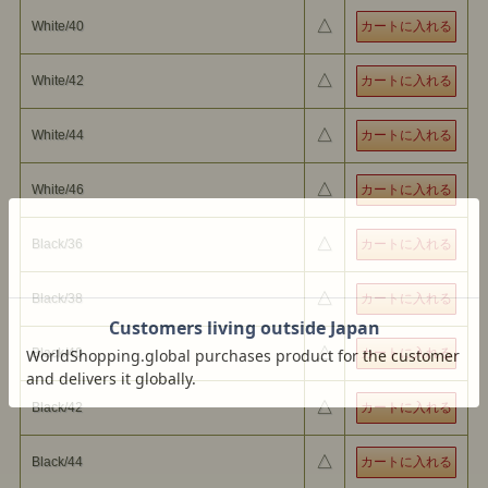
フランスの伝統的なサックコートの上品な佇まいと、カバーオールの
実用性を融合させ たジャケットです。
△
White/40
端正なシルエットを持ちながらも、ワークウェアならではの機能性と
気負わず羽織れる着やすさを兼ね備えています。
このデザインは、「もしサックコートとカバーオールが別の進化を遂
げながら一つになったら」という発想から生まれました。クラシック
△
White/42
なテーラリングの美し さと、ワークウェアの無骨な魅力を絶妙なバ
ランスで掛け合わせることで、どこか懐かしく、それでいて新鮮な表
情を持つ一着に仕上げています。
△
ジャケットとしても、ワークウェアとしても着こなせる曖昧な境界
White/44
線。その独特な存在感は、合わせるアイテムや着る人によってさまざ
まな表情を見せてくれま す。
過去の服に敬意を払いながら、新たな物語を描く。プリクエルらしい
△
White/46
発想から生まれた一着です。
QUALITY : 100% Cotton
WIGHT : 220gms / 6.5oz
COUNTRY OF ORIGIN : Japan
△
Black/36
△
Black/38
△
Black/40
△
Black/42
△
Black/44