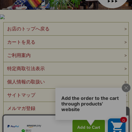
お店のトップへ戻る
カートを見る
J1013 Col.Black
“Sack Overall Jacket”
ご利用案内
サイズ表
表示サイズ
肩幅
身幅
着丈
袖丈
特定商取引法表示
36(S)
46cm前後
51.5cm前後
72.5cm前後
60cm前後
38(M)
48cm前後
54cm前後
74cm前後
61cm前後
個人情報の取扱い
40(L)
50cm前後
57cm前後
75.5cm前後
62cm前後
42(XL)
52cm前後
60cm前後
77cm前後
63cm前後
44(XXL)
54cm前後
63cm前後
78.5cm前後
64cm前後
サイトマップ
46(XXXL)
56.5cm前後
66cm前後
80.5cm前後
66.5cm前後
上記サイズ表はメーカー採寸値です。
メルマガ登録
測り方によって若干前後します。
お問い合わせ