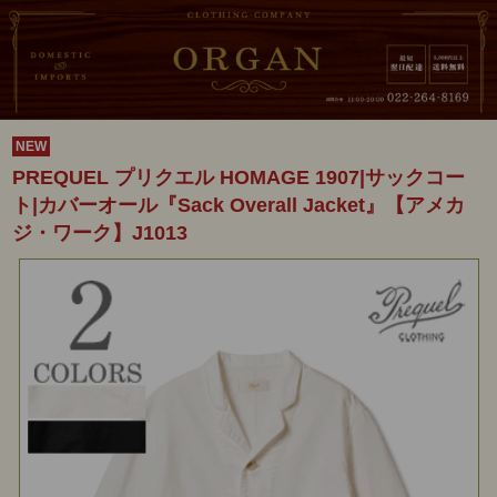
NEW
PREQUEL プリクエル HOMAGE 1907|サックコー
ト|カバーオール『Sack Overall Jacket』【アメカ
ジ・ワーク】J1013