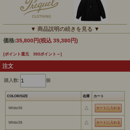
■■■PREQUEL■■■
▼ 商品説明の続きを見る ▼
PREQUEL （プリクエル）というブランド名は、映画の用語で物語
の前を話のことを意味します。古い時代の服のディテールを現代のフ
価格:
35,800円
(税込 39,380円)
ァッションに取り入れたデザインを 提案するブランド。まるで過去
の物語からインスピレーションを得たような新しいスタイルを提示
し、時代を超越したスタイリッシュなデザインを通じて、服の 楽し
い物語を紡いでいきます。
[ポイント還元 393ポイント～]
注文
購入数:
個
COLOR/SIZE
在庫
カート
△
White/36
△
White/38
PREQUEL
『Sack Overall Jacket』
のご紹介です。