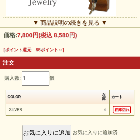
■■■ INDIAN JEWELRY ■■■
▼ 商品説明の続きを見る ▼
1800年代半ば、スペイン人はインディアンに金属 製の 道具を与えメ
キシコ人の銀職人は『ナバホ族』に銀細工の技法を伝授しました。そ
価格:
7,800円
(税込 8,580円)
の後『ズニ族』『ホピ族』その他の種族へと 伝えれたとされていま
す。その中で種族により色々な技法でアクセサリーが作られる様にな
りました。
アメリカ南西部（サウスウエスト）のアリゾナ州やニューメキシコ州
[ポイント還元 85ポイント～]
に保有地を持ち、19の部族に分かれて生活しているプエブロによっ
て製作されたハンドメ イドの一点ものです。
注文
購入数:
個
在
COLOR
カート
庫
×
SILVER
在庫切れ
お気に入りに追加済
INDIAN JEWELRY
『Navajo Feather Silver 14KGF Pendant Anne