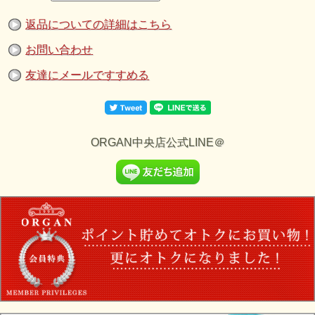
Valencia』
の ご紹介で す。
ナバホ族アーティスAnne Valenciaの作品。
ネイティブアメリカンには友好の印に羽根を贈るという風習があった
返品についての詳細はこちら
ことから、フェザーモチーフには友情や平和という意味が込められて
います。
お問い合わせ
イーグルフェザーは羽根を羽ばたかせて飛び立つ様から飛躍を意味す
るともいわれており、インディアンにとって、太陽にもっとも近い場
所にいる者であり、自 分たちと神を結ぶメッセンジャーであると考
友達にメールですすめる
えてられています。
1/20(5%) 14KGF ゴールドフィルド(素材の重量の20分の1が品位14金
（純度50%）の金張り金属を使用しています) ゴールドフィルドはメ
ッキと違い、長期間使用してもメッキのように剥げる心配が殆どあり
ません。
ゴ ールドフィルドの金の層は通常の金メッキの100倍の厚みがありま
す。
【素材】
ORGAN中央店公式LINE＠
Sterling Silver （※スターリングシルバー ＝ 銀の含有率が92.5パー
セント以上である純銀を表します）
チェーン ※付属しません(ペンダントトップのみの販売となりま
す。)