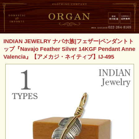
INDIAN JEWELRY ナバホ族|フェザー|ペンダントト
ップ『Navajo Feather Silver 14KGF Pendant Anne
Valencia』【アメカジ・ネイティブ】IJ-495