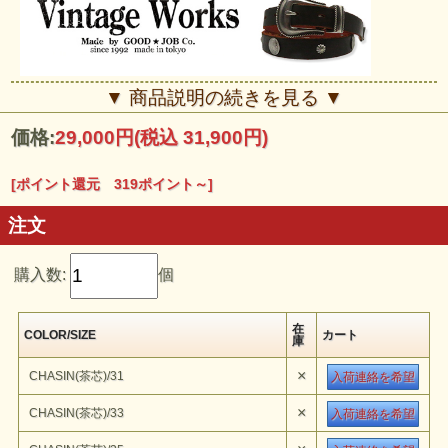
■■■Vintage Works■■■
▼ 商品説明の続きを見る ▼
1992年の創業より販売累計 150.000本(2009年7月現在）
ベルトには世界で1本だけのシリアルナンバー入り!さらにプレゼント
価格:
29,000円
(税込 31,900円)
やコレクションに最適なベルト専用缶ケースを付属しお届けします!!
他を圧倒する存在 感とクオリティーこれが本当のハンドメイドベル
トです本物はここにあります是非体感して下さい。
[ポイント還元 319ポイント～]
注文
購入数:
個
在
COLOR/SIZE
カート
庫
×
CHASIN(茶芯)/31
入荷連絡を希望
×
CHASIN(茶芯)/33
入荷連絡を希望
Vintage Works
『Westen Belt With Apolo & Coin Concho』
のご紹
介です。