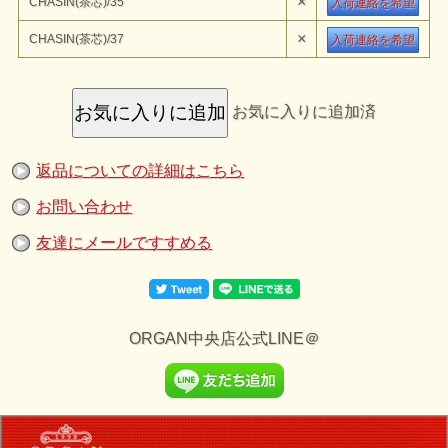
×
CHASIN(茶芯)/35
入荷連絡を希望
2026/07/04 10：00 販売開始
牛一頭から15本しかベルトとして使えない、北米産の牛革のベンズ
（腰～お尻）部位 を使用し独自の技法カッティングダイにて染め上
×
CHASIN(茶芯)/37
入荷連絡を希望
げ手作業にて完璧に仕上げたベルトです。
厚銀メッキ加工を施した真鍮製バックルを使用した7ホール(1ホー
ル：2.5cm間隔)のベルトです。
こちらは1点1点手染めで染め上げた茶芯モデル。ベルト幅は25mmの
やや細めのベルトになります。
1992年の創業当時から製造順にロットナンバーの織ネームが縫い付
お気に入りに追加済
けてあります。
※転売防止の為、同一名義での複数点の注文はお断りさせていただき
ます。
※一点一点全て職人が手作業で行っている為、画像と若干雰囲気が異
返品についての詳細はこちら
なる場合がござい ます。予めご了承ください。
素材
レザー：牛革(ベンズレザー)
お問い合わせ
バックル：真鍮 銀メッキ
生産国：日本
友達にメールですすめる
※画像はデジカメで撮影しています。ブラウン管や液晶など見られる
環境によっ て色目が異なって見えますことをご了承ください。
ORGAN中央店公式LINE＠