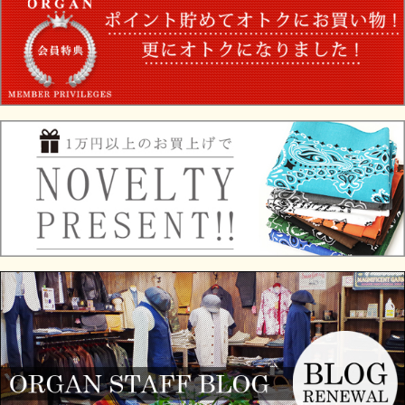
DH5738CH-1 Col.CHASIN
“Westen Belt With Apolo & Coin
Concho”
バックル、剣先共に真鍮に銀メッキ加工を施しています。アメリカ製
ブーツの縫製にも用いられるワックスレースを使用。裏面には箔押し
のブランドネーム。製 造番号を印字したネーム付き。1点1点手染め
で染め上げた茶芯モデル。