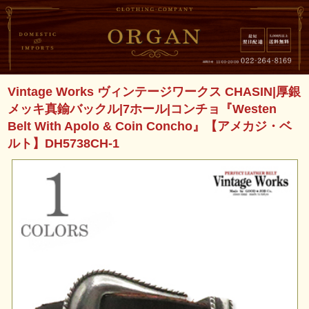
Vintage Works ヴィンテージワークス CHASIN|厚銀
メッキ真鍮バックル|7ホール|コンチョ『Westen
Belt With Apolo & Coin Concho』【アメカジ・ベ
ルト】DH5738CH-1