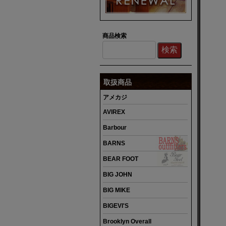
商品検索
取扱商品
アメカジ
AVIREX
Barbour
BARNS
BEAR FOOT
BIG JOHN
BIG MIKE
BIGEVI'S
Brooklyn Overall