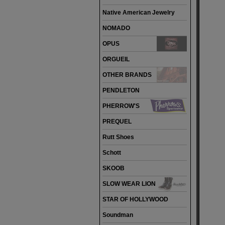
Native American Jewelry
NOMADO
OPUS
ORGUEIL
OTHER BRANDS
PENDLETON
PHERROW'S
PREQUEL
Rutt Shoes
Schott
SKOOB
SLOW WEAR LION
STAR OF HOLLYWOOD
Soundman