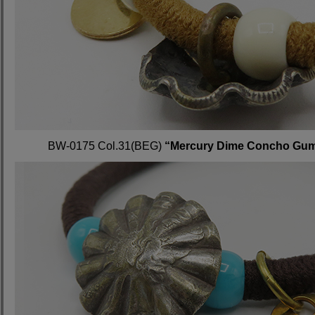
BW-0175 Col.31(BEG)
“Mercury Dime Concho Gu