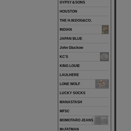
GYPSY＆SONS
HOUSTON
THE H.W.DOG&CO.
INDIAN
JAPAN BLUE
John Gluckow
KC'S
KING LOUIE
LAULHERE
LONE WOLF
LUCKY SOCKS
MANASTASH
MFSC
MOMOTARO JEANS
Mr.FATMAN