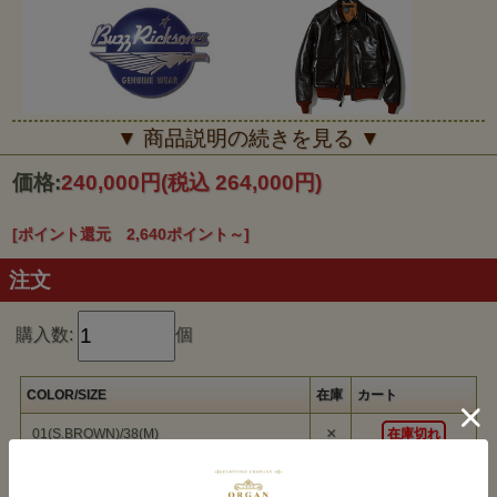
■■■BUZZ RICKSON'S■■■
▼ 商品説明の続きを見る ▼
BUZZ RICKSON'S バズリクソンズのミリタリー系のジャケットは本
物に対するあくなき追求は細部にまおよんでいます。それはラベル、
価格:
240,000円
(税込 264,000円)
ファスナー、ジッパー、ボアー、ライナー 、などはもとより一つ々
挙げきらないほど細部にまで及んでいます。それはBUZZ
RICKSON'S（バズリクソンズ）、東洋エンタープライズのこだわり
への追求とい えます。 映画「戦う翼」の劇中でスティーブ・マック
[ポイント還元 2,640ポイント～]
イーンが演じる役名に由来するBuzz Rickson'sは1993年大空に向か
って飛び立った。
注文
購入数:
個
COLOR/SIZE
在庫
カート
×
01(S.BROWN)/38(M)
在庫切れ
△
01(S.BROWN)/40(L)