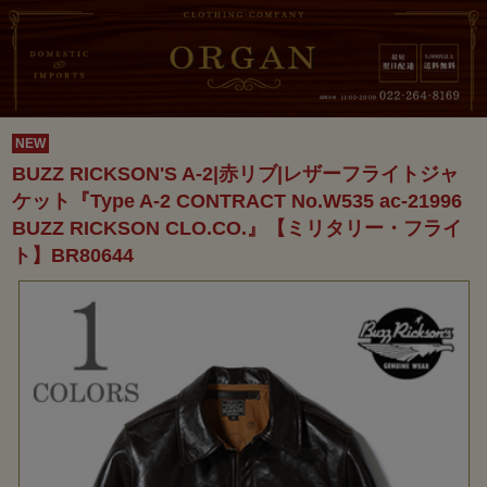
NEW
BUZZ RICKSON'S A-2|赤リブ|レザーフライトジャ
ケット『Type A-2 CONTRACT No.W535 ac-21996
BUZZ RICKSON CLO.CO.』【ミリタリー・フライ
ト】BR80644