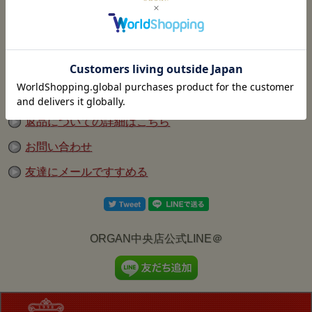
△
01(S.BROWN)/42(XL)
BUZZ RICKSON'S
『Type A-2 CONTRACT No.W535 ac-21996 BUZZ
RICKSON CLO.CO.』
のご紹介です。
1930年代後半からA-2の生産を開始したエアロレザー社は、A-2を製
造したコ ントラクターの中で最多の7度もの納入を誇っている。
これは古くから確かな技術と生産キャパシティーを併せ持ち、安定供
給が可能であった優良メーカーであることを裏付けている。
お気に入りに追加済
このA-2はエアロレザー社が1941年に製造した5度目の生産ロットに
あたるモデル。
それまで納入された4モデルは台襟の付いた仕様であったが、このモ
デル以降から台襟を持たない仕様となった。このモデルは左右の前身
返品についての詳細はこちら
頃が同じ型紙を使用し ているため、ポケット位置を水平に移動して
正面から見た時のバランスを保っている。
左右の脇線からのポケット位置の間隔を見ると、ポケットが左右違う
お問い合わせ
位置に付けられているのが分かる。
このA-2の特徴はポケット下部のラウンドが狭いためポケットの形状
は四角形に近しく、前立てのステッチ幅も狭いため精悍な印象を持
友達にメールですすめる
つ。使用しているス ナップボタンはリングスタッド型で、トップパ
ーツには丸いキャップを使用していないため、着込んだ時にドーナツ
状に擦れやアタリが浮き出る。
赤いリブニットを装着したA-2は全コントラクターの18社、計39ロッ
ト生産分の中でエアロレザー社だけであり、身頃の濃いシールブラウ
ンと赤いリブ ニットのコントラストが美しいA-2はエアロレザー社を
象徴するものである。
ORGAN中央店公式LINE＠
【ジャケットの詳細】
マテリアル：ブロンコハイド
ライニング：コットン 100% コットンブロードクロス
ニットパーツ：ウール 100%
台襟：無し
ファスナー：タロン製ニッケルジッパー
ネックフック：ソリッドブラス
スナップボタン：MIL規格 ブラス
ラベル：BUZZ RICKSON CLO. CO.