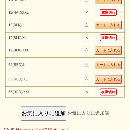
BARNS
『VINTAGE V GAZETTE COZUN T-Shirt Between Two
World』
のご紹介です。
×
11(NAT)/XXL
在庫切れ
BARNS OUTFITTERSが1年を通して様々な形でリリースを続け
る"COZUN"シリーズ。
ヘビーウェイトな生地をゆっくりと時間をかけて編み立てる小寸編み
機はBARNS OUTFFITTERSを象徴するタフなものづくりに欠かすこ
△
19(BLK)/L
とのできない。
定番アイテムとしてリリースを続けるアイテムは昔ながらのクラシッ
クフィットとして変わらぬ人気を誇る。
×
19(BLK)/XL
在庫切れ
そんな"COZUN"シリーズは着込んでいくごとに生地が体に馴染み、
唯一無二の一枚へと成長していく。
フロントとバックのデザインは一見同じように見えるがバックのみ鳥
△
19(BLK)/XXL
居の中心に富士山が見える。
まるで現実からと神域からそれぞれから見たお互いの世界といったよ
うなスピリチュアルな強いメッセージ性を感じるデザイン。
モデル：
△
65(RED)/L
試着した感想：
△
65(RED)/XL
×
65(RED)/XXL
在庫切れ
お気に入りに追加済