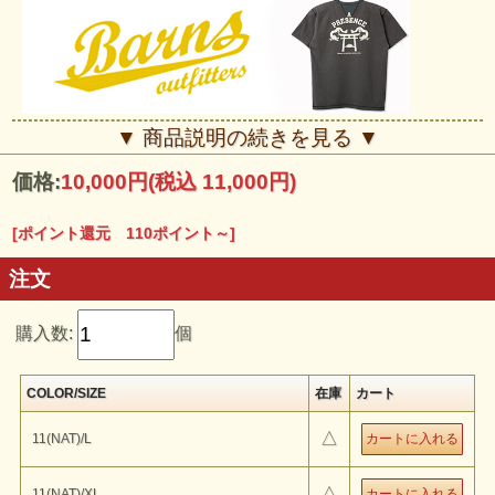
■■■BARNS■■■
▼ 商品説明の続きを見る ▼
一日に30枚しか編むことの出来ない旧 式の吊り編み機。 まずは、そ
れを動かす職人の確保から始まりました。一枚、一枚職人の手によっ
価格:
10,000円
(税込 11,000円)
て大切に裁断し、今はもう 希有になってしまった４本針のミシンで
縫い上げ、長時間の水洗いにより、長年着込んだような中古感をだ
す・・・。とても、効率的とはいえないこの工程を、 私達はあえて
選び、守り続けていきます。
[ポイント還元 110ポイント～]
注文
購入数:
個
COLOR/SIZE
在庫
カート
△
11(NAT)/L
△
11(NAT)/XL