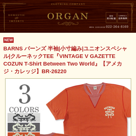
NEW
BARNS バーンズ 半袖|小寸編み|ユニオンスペシャ
ル|クルーネックTEE『VINTAGE V GAZETTE
COZUN T-Shirt Between Two World』【アメカ
ジ・カレッジ】BR-26220