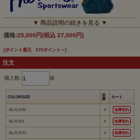
■■■PHERROW'S■■■
▼ 商品説明の続きを見る ▼
PHERROW'S 「レプリカ」という言葉が、世の中に定着しておら
ず、まだまだメジャーではない時代。古着市場において、じわじわと
価格:
25,000円
(税込 27,500円)
価格が高騰し始めていた両Ｖ、フリーダ ムスリーブやダブルフェイ
スのパーカといったヴィンテージスウェットを、世界に先駆ける完全
レプリカのラインナップで『Pherrow's』はスタートし た。あくまで
も自分のオリジナリティを大切にしている人に理解してもらいたいブ
[ポイント還元 275ポイント～]
ランドとして、「流行に左右されないモノ創り」をポリシーに、これ
からもお もしろいウエアを作り続ける…。
注文
購入数:
個
在
COLOR/SIZE
カート
庫
×
BLACK/M
在庫切れ
×
BLACK/L
在庫切れ
×
BLACK/XL
在庫切れ
PHERROW'S
『Deth From Above SOUVENIR JACKET』
のご紹介