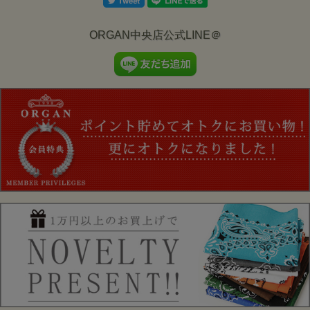
ORGAN中央店公式LINE＠
25W-PVSJ1 Col.BLACK
“Deth From Above SOUVENIR JACKET”