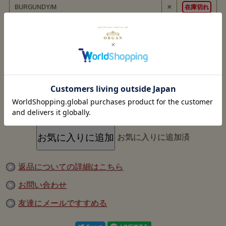
です。
×
BURGUNDY/M
在庫切れ
ベトナム戦争時に用いられていたDFA(Deth From Above)刺繍を施し
たスーベニアジャケット。
表地にはコットン別珍生地、裏地にはポリエステルサテン生地を使
×
BURGUNDY/L
在庫切れ
用。
上品な光沢を放つ生地感や随所に施された刺繍など、本格的な仕様で
ありながら高いコストパフォーマンスを誇ります。
×
BURGUNDY/XL
在庫切れ
同刺繍デザインのキルティングバッグ もご用意しています。
モデル：
×
SAX/M
在庫切れ
試着した感想：
×
SAX/L
在庫切れ
×
SAX/XL
在庫切れ
お気に入りに追加済
返品についての詳細はこちら
お問い合わせ
友達にメールですすめる