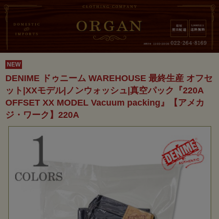
NEW
DENIME ドゥニーム WAREHOUSE 最終生産 オフセ
ット|XXモデル|ノンウォッシュ|真空パック『220A
OFFSET XX MODEL Vacuum packing』【アメカ
ジ・ワーク】220A