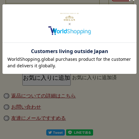
Denime
『220A OFFSET XX MODEL Vacuum packing』
のご紹介で
×
Leg30(N/W)/32
在庫切れ
す。
74年の歴史を誇るクラボウ安城工場の閉鎖にともない、 ドゥニーム
の定番デニム生地の生産が終了することになりました。
×
Leg30(N/W)/33
在庫切れ
クラボウの当時のレシピをもとに、1988年のドゥニーム創業時を徹
底再現したデニムは 、弊社が最終オーダーした原反で生産を終了い
たします。
×
Leg30(N/W)/34
在庫切れ
ドゥニームでは節目にあたる際、ジーンズを真空保存した「Vacuum
packing」を販売しています。
「安城工場で作られる最後のデニム」を、 関わってくださった全て
×
Leg30(N/W)/36
在庫切れ
の工員様の思いとともに残したいと考え、 タイムカプセルのように
パックします。
1988 年の創業時に作られたドゥニームのデニム。 それから空白の時
×
Leg30(N/W)/38
在庫切れ
を経て再現が叶ったのは 「安城工場」があってこのものでした。
「ホワイトオーク工場閉鎖」という、アメリカ製のデニムがひとつの
区切りを迎えた時代を思うとき、 このデニムを、記憶だけでなく
2025 年の佇まいのまま留めておきたいと思ったのです。
真空パックの為、丈詰めはお断りいたします。
お気に入りに追加済
DENIMEが創業当時に製造したXXモデルを徹底再。
生地は当時のレシピを参考にクラボウとの共同開発により実現したも
ので、当時と同じ米綿をリング紡績したムラ糸を専用色のインディゴ
ロープ染色、仕上げに 草木染めを施すことで、深みのあるDENIME
らしい色を再現させた。
返品についての詳細はこちら
また、ロープ染色前に行う精錬においては、ウエアハウスならではの
常温の水にすることで、染まる箇所は濃く中白(なかじろ)がしっかり
と残るメリハリの強 い経糸になっている。
お問い合わせ
力織機においても旧式で知られるGL3織機を使用しているため、ムラ
糸の特徴がそのままデニムに現れている。ボタンやリベットなどは素
友達にメールですすめる
材や形状をアップ デートしている。
まさにDENIMEのオリジナリティとウエアハウスの探求心が合体した
日本のデニムの最高峰を目指すジーンズ言える1本。
※洗濯により下記の縮みが生じます。
ウエスト：-約5-6cm 股下：-約4-7cm 前股上：-約1cm 後股上：-約
1cm ワタリ：-約1-2cm 裾幅：-約1cm