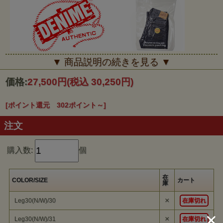
■■■Denime■■■
▼ 商品説明の続きを見る ▼
「これまで培った〈ウエアハウス〉の知 識を経験に裏打ちされた技
術で、ブランド本来の魅力がお届けできるよう精進いたします。日本
価格:
27,500円
(税込 30,250円)
を代表するデニムブランドである〈ドゥニーム〉を、その語源で あ
る『サージ・ド・ニーム』に立ち返り原点からスタートいたします。
90年代から親しんだお客様にも共感いただけるような〈ドゥニー
ム〉を「Made by WAREHOUSE」でお届けいたします」
[ポイント還元 302ポイント～]
注文
購入数:
個
在
COLOR/SIZE
カート
庫
×
Leg30(N/W)/30
在庫切れ
×
Leg30(N/W)/31
在庫切れ