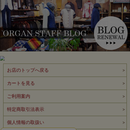
お店のトップへ戻る
220A-V Col.NON WASH
“220A OFFSET XX MODEL”
オリジナルタックボタンを使用したボタンフライ。デニムは右綾でセ
カートを見る
ルビッジの白場だけ逆綾。これは当時耳のアタリが強く出るように考
えたものだった。縫製 糸や耳のラインまですべて当時と同じ綿糸を
使用。
ご利用案内
特定商取引法表示
個人情報の取扱い