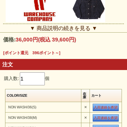
■■■WAREHOUSE■■■
▼ 商品説明の続きを見る ▼
「妥協することを許してもらえない」そ れは、自分自身の価値観を
しっかりと持ちながら時代感覚も含めたシビアな目で服を選ぶ人や遠
価格:
36,000円
(税込 39,600円)
い昔より伝えられてきた手法 と何十年も磨きあげてきた独自の技術
を持つ職人達に許してもらえないのではありません。仕事が妥協を拒
む。機能性と耐久性を追求していけば限りなく仕事が 生まれ、その
結果として人を魅了してやまない印象を持つ物ができあがります。要
[ポイント還元 396ポイント～]
するに仕事が妥協を許さない。そして、その結晶がウエアハウスの作
るもので ありたいと願っています。
注文
購入数:
個
在
COLOR/SIZE
カート
庫
×
NON WASH/36(S)
入荷連絡を希望
×
NON WASH/38(M)
入荷連絡を希望