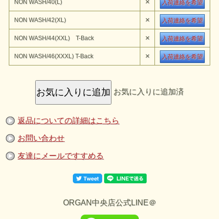
×
NON WASH/40(L)
入荷連絡を希望
WAREHOUSE
『Lot 2001XX 1ST TYPE』
のご紹介です。
ウエアハウスの最もベーシックなＧジャンであるLot 2001XXです。
×
NON WASH/42(XL)
入荷連絡を希望
Lot 1001と同じデニムを使用し、マイナーチェンジを繰り返しながら
生産を続けているタイプとなります。 こちらの仕様については、
「ファーストモデル」のＧジャンとしては後期型のディテールを踏襲
×
NON WASH/44(XXL) T-Back
入荷連絡を希望
しております。箱型のプリーツ止めの位置、バックルバックの尾 錠
の形状などがそれらの特徴となりますが、オレンジとイエローが平行
に走るステッチや、袖が一枚生地で接ぎがない仕様も見逃せない特徴
×
NON WASH/46(XXXL) T-Back
入荷連絡を希望
となります。
※SIZE 44 46 のみT-BACK Style
※洗濯により下記の縮みが生 じます。
着丈 6cm、身幅4cm、肩幅5cm、袖丈8cm前後の縮みが生じます。
モデル：身長175cm、体重65kgがサイズ38を着用しています。
お気に入りに追加済
試着した感想：洗濯後の縮みを考えると40でピッタリです。
返品についての詳細はこちら
お問い合わせ
友達にメールですすめる
ORGAN中央店公式LINE＠