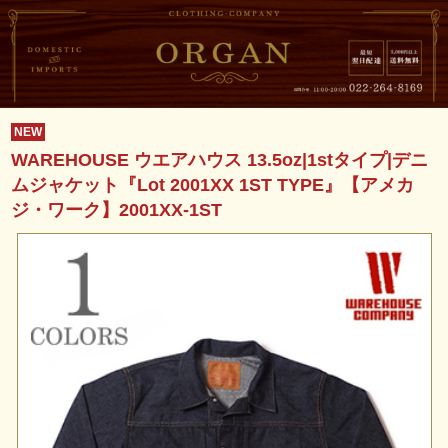
NEW
WAREHOUSE ウエアハウス 13.5oz|1stタイプ|デニ
ムジャケット『Lot 2001XX 1ST TYPE』【アメカ
ジ・ワーク】2001XX-1ST