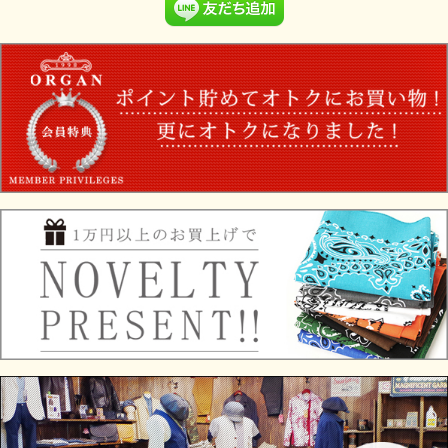
2001XX-1ST Col.NON WASH
“Lot 2001XX 1ST TYPE”