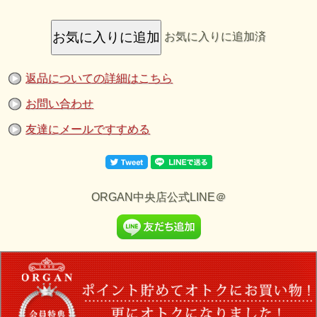
色マフラー
世界一の生産数を誇る創業１４０年のドイツのマフラーメーカー
V.FRAASに生産依頼したマフラーです。
繊維化学の先端を担うドイツが生んだマフラーで暖かさ、軽さだけで
お気に入りに追加済
なく 肌触りと風合いを追求して開発された『カシミンク』を採用し
カシミアのような肌触りとミンクのような光沢感が最大の特徴です。
様々な技術面、ハイテク機械を駆使し 様々なスタイリングのアクセ
ントとして首周りを演出。 是非、肌触り質感をお試しください。
素材 アクリル：100％
返品についての詳細はこちら
お問い合わせ
友達にメールですすめる
ORGAN中央店公式LINE＠