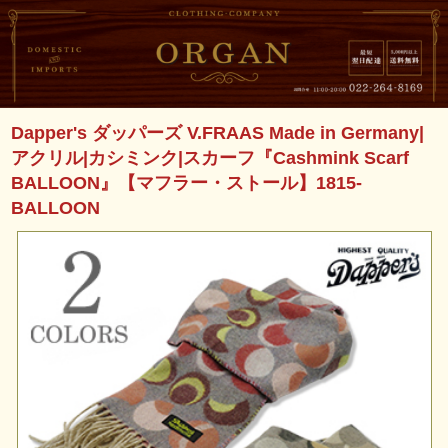
Dapper's ダッパーズ V.FRAAS Made in Germany|
アクリル|カシミンク|スカーフ『Cashmink Scarf
BALLOON』【マフラー・ストール】1815-
BALLOON