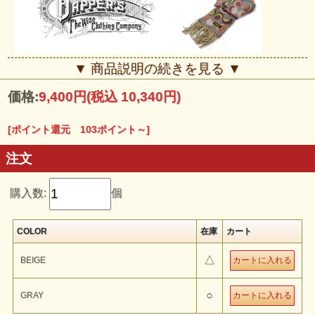
■■■Dapper's■■■
▼ 商品説明の続きを見る ▼
Dapper's VINTAGE好きの目を通して、20’s～40’s当時のスタイルを
意識しつつ、まったくのレプリカではなく、「昔こんな服あったかも
価格:
9,400円
(税込 10,340円)
しれない」と思わ せながらも、“今、格好いい服”を作ることを目指
し、流行にとらわれず、小粋でこじゃれた新しいウェアを提案するブ
ランド。
[ポイント還元 103ポイント～]
注文
購入数:
個
COLOR
在庫
カート
△
BEIGE
○
GRAY
Dapper's
『Cashmink Scarf BALLOON』
のご紹介で す。
毎年リリースする度に大変ご好評頂いております《カシミンク》の新